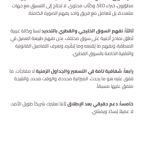
مطوّرون، خبراء SEO، وكتّاب محتوى. لا تحتاج إلى التنسيق مع جهات
متعددة، بل تتعامل مع فريق واحد يفهم الصورة الكاملة.
ثالثاً: نفهم السوق الخليجي والقطري بالتحديد
لسنا وكالة غربية
تُطبّق نماذج أجنبية على سوق مختلف. نحن نفهم طبيعة العميل في
المنطقة، ونفهم ما يُقنعه وما يُنفّره، ونعرف التفاصيل القانونية
والتقنية الخاصة بالسوق القطري.
رابعاً: شفافية تامة في التسعير والجداول الزمنية
لا مفاجآت. ما
نتفق عليه هو ما يحدث. الميزانية محددة، والوقت محدد، والنتيجة
متفق عليها مسبقاً.
خامساً: دعم حقيقي بعد الإطلاق
لأننا نعتبرك شريكاً طويل الأمد،
لا عميلاً يُسدّد ويمشي.