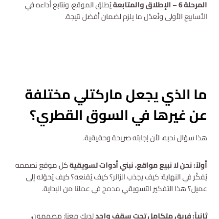
المرحلة 6 – الإطلاق والمتابعة
يُطلق الموقع، ونتابع أداءه في
الأسابيع الأولى ونُعدّل ما يلزم لضمان أفضل نتيجة.
استشارة مجانية
ما الذي يجعل ماركتلي مختلفة
عن غيرها في السوق القطري؟
هذا سؤال نحبه، لأن إجابته صريحة وحقيقية.
أولاً: نحن لا نبيع مواقع، نبني أدوات تسويقية
كل موقع نصممه
يُفكّر في النهاية: كيف يجذب الزائر؟ كيف يُقنعه؟ كيف يُحوّله إلى
عميل؟ هذا التفكير التسويقي مدمج في عملنا من البداية.
ثانياً: فريق متكامل تحت سقف واحد
لديك معنا: مصممون،