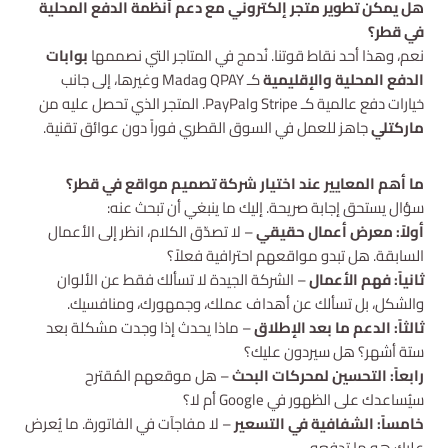
هل يمكن تطوير متجر إلكتروني مع دعم أنظمة الدفع المحلية
في قطر؟
نعم، وهذا أحد نقاط قوتنا. نُدمج في المتاجر التي نصممها
بوابات
الدفع المحلية والإقليمية
كـ QPAY وMada وغيرها، إلى جانب
خيارات دفع عالمية كـ Stripe وPayPal. المتجر الذي تحصل عليه من
ماركتلي
جاهز للعمل في السوق القطري فوراً دون عوائق تقنية.
ما أهم المعايير عند اختيار شركة تصميم مواقع في قطر؟
سؤال يستحق إجابة صريحة. إليك ما ينبغي أن تبحث عنه:
أولاً: معرض أعمال حقيقي
– لا تصدّق الكلام، انظر إلى الأعمال
السابقة. هل تبدو مواقعهم احترافية فعلاً؟
ثانياً: فهم الأعمال
– الشركة الجيدة لا تسألك فقط عن الألوان
والشكل، بل تسألك عن أهداف عملك، وجمهورك، ومنافسيك.
ثالثاً: الدعم ما بعد الإطلاق
– ماذا يحدث إذا وجدت مشكلة بعد
ستة أشهر؟ هل سيردون عليك؟
رابعاً: التحسين لمحركات البحث
– هل موقعهم المُقترح
سيُساعدك على الظهور في Google أم لا؟
خامساً: الشفافية في التسعير
– لا مفاجآت في الفاتورة. ما يُعرض
عليك هو ما تدفعه.