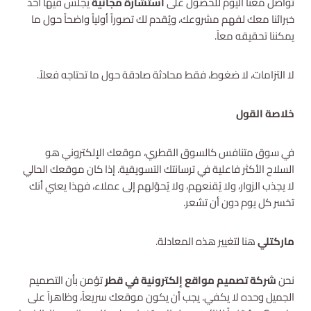
تواصل معنا اليوم للحصول على
استشارة مجانية
يجلس فيها أحد
خبرائنا معك لفهم مشروعك، ويُقدم لك تصوراً أولياً واضحاً حول ما
يمكننا تحقيقه معاً.
لا التزامات، لا ضغوط، فقط محادثة صادقة حول ما تحتاجه فعلاً.
خلاصة القول
في سوق متنافس كالسوق القطري، موقعك الإلكتروني هو
السلاح الأكثر فاعلية في ترسانتك التسويقية. إذا كان موقعك الحالي
لا يجذب الزوار، ولا يُقنعهم، ولا يُحوّلهم إلى عملاء، فهذا يعني أنك
تخسر كل يوم دون أن تشعر.
ماركتلي
هنا لتغيير هذه المعادلة.
نحن
شركة تصميم مواقع إلكترونية في قطر
تؤمن بأن التصميم
الجميل وحده لا يكفي. يجب أن يكون موقعك سريعاً، وظاهراً على