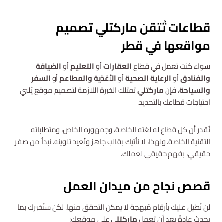
استشارة مجانية
قطاعات تُتقن ماركتلي تصميم
مواقعها في قطر
سواء كنت تعمل في قطاع
العقارات
أو
التعليم
أو
الضيافة
والفنادق
أو
الرعاية الصحية
أو
الأغذية والمطاعم
أو
السفر
والسياحة
، فإن
ماركتلي
تمتلك الخبرة اللازمة لتصميم موقع يُلبي
احتياجات قطاعك بالتحديد.
نُقدر أن كل قطاع له لغته الخاصة، وجمهوره الخاص، ومتطلباته
التقنية الخاصة. ولهذا، لا نأتيك بقالب جاهز ونُعيد تلوينه. نبدأ من صفر
حقيقي، بفهم حقيقي لعملك.
قصص نجاح من ميدان العمل
لن نُطيل عليك بأرقام مُبهجة لا يمكن التحقق منها. لكن سنُخبرك بما
يحدث عادةً بعد أن تعمل
ماركتلي
على موقعك: