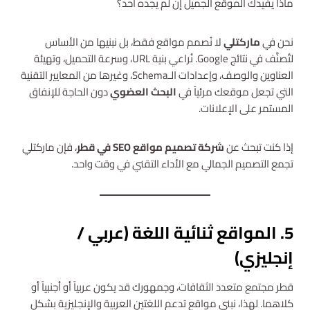
ماذا يفيدك الموقع الجميل إن لم يجده أحد؟
نحن في
ماركتلي
لا نُصمم مواقع فقط، بل نبنيها من الأساس
لتُصنَّف في نتائج Google. نُراعي بنية URL، وسرعة التحميل، وتهيئة
العناوين والوصف، وإعدادات الـSchema، وغيرها من المعايير التقنية
التي تجعل موقعك مرئياً في
البحث العضوي
دون الحاجة للإنفاق
المستمر على الإعلانات.
إذا كنت تبحث عن
شركة تصميم مواقع SEO في قطر
، فإن ماركتلي
تجمع التصميم الجمالي مع الأداء التقني في وقت واحد.
5. المواقع ثنائية اللغة (عربي /
إنجليزي)
قطر مجتمع متعدد الثقافات، وجمهورك قد يكون عربياً أو أجنبياً أو
كلاهما. لهذا، نبني مواقع تدعم اللغتين العربية والإنجليزية بشكل