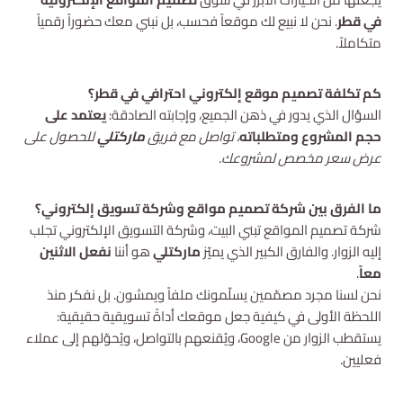
في قطر
. نحن لا نبيع لك موقعاً فحسب، بل نبني معك حضوراً رقمياً
متكاملاً.
كم تكلفة تصميم موقع إلكتروني احترافي في قطر؟
السؤال الذي يدور في ذهن الجميع، وإجابته الصادقة:
يعتمد على
حجم المشروع ومتطلباته
، تواصل مع فريق
ماركتلي
للحصول على
عرض سعر مخصص لمشروعك.
ما الفرق بين شركة تصميم مواقع وشركة تسويق إلكتروني؟
شركة تصميم المواقع تبني البيت، وشركة التسويق الإلكتروني تجلب
إليه الزوار. والفارق الكبير الذي يميّز
ماركتلي
هو أننا
نفعل الاثنين
معاً
.
نحن لسنا مجرد مصمّمين يسلّمونك ملفاً ويمشون. بل نفكر منذ
اللحظة الأولى في كيفية جعل موقعك أداةً تسويقية حقيقية:
يستقطب الزوار من Google، ويُقنعهم بالتواصل، ويُحوّلهم إلى عملاء
فعليين.