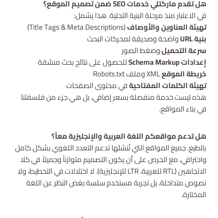
هل تقدم ماركتلي خدمات SEO ضمن تصميم الموقع؟
في الاعتبار منذ مرحلة البنية التحتية. هذا يشمل:
تهيئة العناوين والأوصاف
(Title Tags & Meta Descriptions)
بنية URL
واضحة وصديقة لمحركات البحث
سرعة التحميل
وضغط الصور
إعدادات Schema Markup
للحصول على نتائج بحث منسّقة
خريطة الموقع
XML وملف Robots.txt
تهيئة الكلمات المفتاحية
في محتوى الصفحات
هذه ليست خدمة منفصلة بسعر إضافي، بل هي جزء من فلسفتنا
في بناء المواقع.
هل تدعم مواقعكم اللغة العربية والإنجليزية معاً؟
بالطبع. جميع المواقع التي نُنشئها تدعم التعدد اللغوي بشكل كامل
واحترافي، مع الحرص على أن يكون التصميم متوازناً وجميلاً في كلا
الاتجاهين (RTL للعربية، LTR للإنجليزية). لا اختلالات في التخطيط، ولا
نصوص متداخلة، بل تجربة مستخدم سلسة بغض النظر عن اللغة
المختارة.