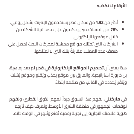
الأرقام لا تكذب:
أكثر من
92%
من سكان قطر يستخدمون الإنترنت بشكل يومي.
78%
من المستخدمين يحكمون على مصداقية الشركة من
خلال موقعها الإلكتروني.
الشركات التي تمتلك مواقع محسّنة لمحركات البحث تحصل على
ضعف
عدد العملاء مقارنةً بتلك التي لا تمتلكها.
هذا يعني أن
تصميم المواقع الإلكترونية في قطر
لم يعد رفاهية،
بل ضرورة استراتيجية. والفارق بين موقع يجذب ويُقنع وموقع يُشتت
ويُنفّر، يُحدده في الغالب من صمّمه ابتداءً.
في
ماركتلي
، نفهم هذا السوق جيداً. نفهم الذوق القطري، ونفهم
توقعات الجمهور في منطقة الشرق الأوسط، ونعرف كيف نُترجم
هوية علامتك التجارية إلى تجربة رقمية تُقنع وتُبهر في الوقت ذاته.