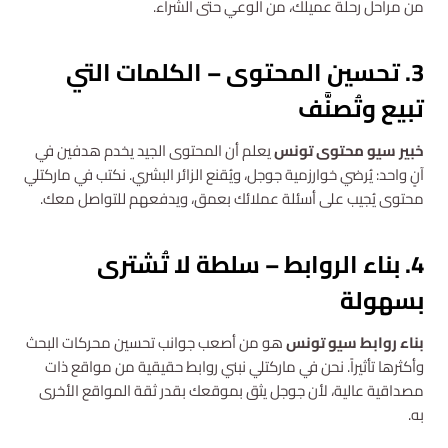
من مراحل رحلة عميلك، من الوعي حتى الشراء.
3. تحسين المحتوى – الكلمات التي
تبيع وتُصنَّف
خبير سيو محتوى تونس
يعلم أن المحتوى الجيد يخدم هدفين في
آنٍ واحد: يُرضي خوارزمية جوجل، ويُقنع الزائر البشري. نكتب في ماركتلي
محتوى يُجيب على أسئلة عملائك بعمق، ويدفعهم للتواصل معك.
4. بناء الروابط – سلطة لا تُشترى
بسهولة
بناء روابط سيو تونس
هو من أصعب جوانب تحسين محركات البحث
وأكثرها تأثيراً. نحن في ماركتلي نبني روابط حقيقية من مواقع ذات
مصداقية عالية، لأن جوجل يثق بموقعك بقدر ثقة المواقع الأخرى
به.