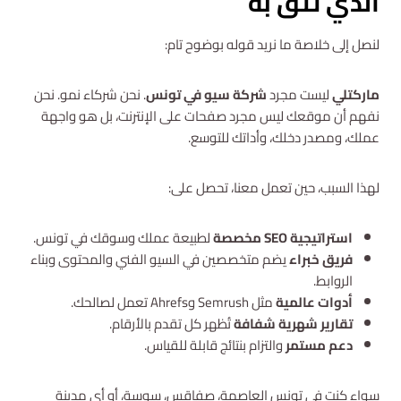
الذي تثق به
لنصل إلى خلاصة ما نريد قوله بوضوح تام:
ماركتلي
ليست مجرد
شركة سيو في تونس
. نحن شركاء نمو. نحن
نفهم أن موقعك ليس مجرد صفحات على الإنترنت، بل هو واجهة
عملك، ومصدر دخلك، وأداتك للتوسع.
لهذا السبب، حين تعمل معنا، تحصل على:
استراتيجية SEO مخصصة
لطبيعة عملك وسوقك في تونس.
فريق خبراء
يضم متخصصين في السيو الفني والمحتوى وبناء
الروابط.
أدوات عالمية
مثل Semrush وAhrefs تعمل لصالحك.
تقارير شهرية شفافة
تُظهر كل تقدم بالأرقام.
دعم مستمر
والتزام بنتائج قابلة للقياس.
سواء كنت في تونس العاصمة، صفاقس، سوسة، أو أي مدينة