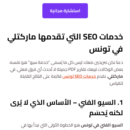
استشارة مجانية
خدمات SEO التي تقدمها ماركتلي
في تونس
دعنا نكن صريحين معك: ليس كل ما يُسمى “خدمة سيو” هو نفسه.
بعض الوكالات تبيعك تقارير PDF جميلة لا تُحدث أي فرق فعلي. في
ماركتلي
، نقدم
خدمات SEO تونس
قائمة على النتائج القابلة
للقياس:
1. السيو الفني – الأساس الذي لا يُرى
لكنه يُحسَم
السيو الفني في تونس
هو الخطوة الأولى التي نبدأ بها في