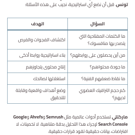
تونس
. قبل أن نضع أي استراتيجية، نجيب على هذه الأسئلة:
السؤال
الهدف
ما الكلمات المفتاحية التي
اكتشاف الفجوات والفرص
يتصدر بها منافسوك؟
من أين يحصلون على روابطهم؟
بناء استراتيجية روابط أذكى
ما جودة محتواهم؟
إنتاج محتوى يتجاوزهم
ما نقاط ضعفهم الفنية؟
استغلالها لصالحك
كم حجم الترافيك العضوي
وضع أهداف واقعية وقابلة
لديهم؟
للتحقيق
ماركتلي
تستخدم أدوات عالمية مثل
Semrush
و
Ahrefs
و
Google
Search Console
لإجراء هذا التحليل بدقة متناهية. لا تخمينات، لا
افتراضات، بيانات حقيقية تقود قرارات حقيقية.