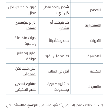
شخص واحد يغطي
فريق متخصص لكل
التخصص
كل شيء
مجال
قد يتوقف أو
التزام مؤسسي
الاستمرارية
ينشغل
مستمر
أدوات متكاملة
الأدوات
محدودة أحياناً
وعالمية
تقارير ومعايير
المحاسبة
تعتمد على الفرد
موثقة
أعلى قليلاً لكن
التكلفة
أقل في الغالب
بقيمة أكبر
مشاريع صغيرة
مشاريع تسعى
مناسب لـ
ومحدودة
للنمو الحقيقي
إذا كنت صاحب متجر إلكتروني أو شركة تسعى للتوسع، فالاستثمار في