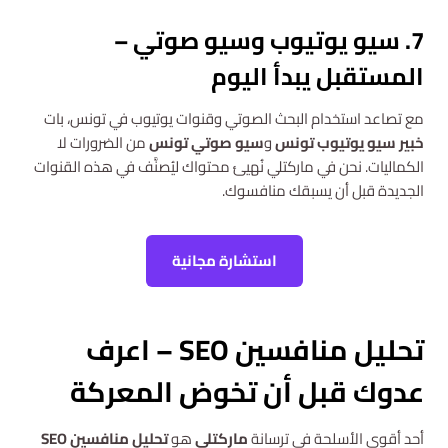
7. سيو يوتيوب وسيو صوتي –
المستقبل يبدأ اليوم
مع تصاعد استخدام البحث الصوتي وقنوات يوتيوب في تونس، بات
خبير سيو يوتيوب تونس
و
سيو صوتي تونس
من الضرورات لا
الكماليات. نحن في ماركتلي نُهيئ محتواك ليُصنَّف في هذه القنوات
الجديدة قبل أن يسبقك منافسوك.
استشارة مجانية
تحليل منافسين SEO – اعرف
عدوك قبل أن تخوض المعركة
أحد أقوى الأسلحة في ترسانة
ماركتلي
هو
تحليل منافسين SEO