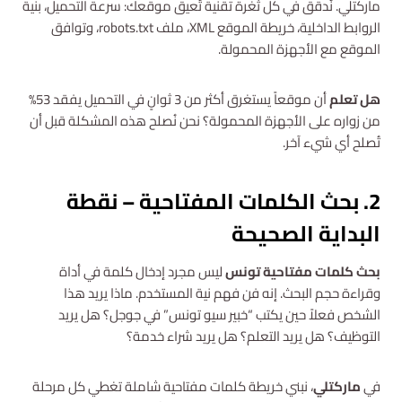
ماركتلي. نُدقق في كل ثغرة تقنية تُعيق موقعك: سرعة التحميل، بنية
الروابط الداخلية، خريطة الموقع XML، ملف robots.txt، وتوافق
الموقع مع الأجهزة المحمولة.
هل تعلم
أن موقعاً يستغرق أكثر من 3 ثوانٍ في التحميل يفقد 53%
من زواره على الأجهزة المحمولة؟ نحن نُصلح هذه المشكلة قبل أن
تُصلح أي شيء آخر.
2. بحث الكلمات المفتاحية – نقطة
البداية الصحيحة
بحث كلمات مفتاحية تونس
ليس مجرد إدخال كلمة في أداة
وقراءة حجم البحث. إنه فن فهم نية المستخدم. ماذا يريد هذا
الشخص فعلاً حين يكتب “خبير سيو تونس” في جوجل؟ هل يريد
التوظيف؟ هل يريد التعلم؟ هل يريد شراء خدمة؟
في
ماركتلي
، نبني خريطة كلمات مفتاحية شاملة تغطي كل مرحلة