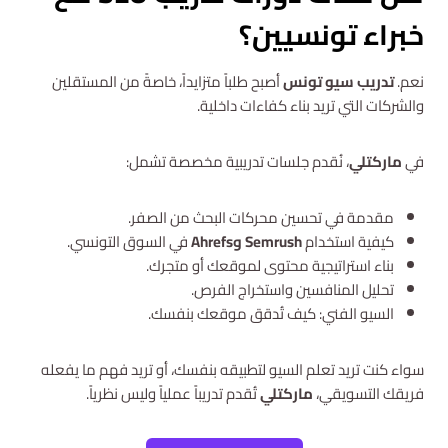
خبراء تونسيين؟
نعم.
تدريب سيو تونس
أصبح طلباً متزايداً، خاصةً من المستقلين
والشركات التي تريد بناء كفاءات داخلية.
في
ماركتلي
، نُقدم جلسات تدريبية مخصصة تشمل:
مقدمة في تحسين محركات البحث من الصفر.
كيفية استخدام
Semrush وAhrefs
في السوق التونسي.
بناء استراتيجية محتوى لموقعك أو متجرك.
تحليل المنافسين واستخراج الفرص.
السيو الفني: كيف تُدقق موقعك بنفسك.
سواء كنت تريد تعلم السيو لتطبيقه بنفسك، أو تريد فهم ما يفعله
فريقك التسويقي،
ماركتلي
تُقدم تدريباً عملياً وليس نظرياً.