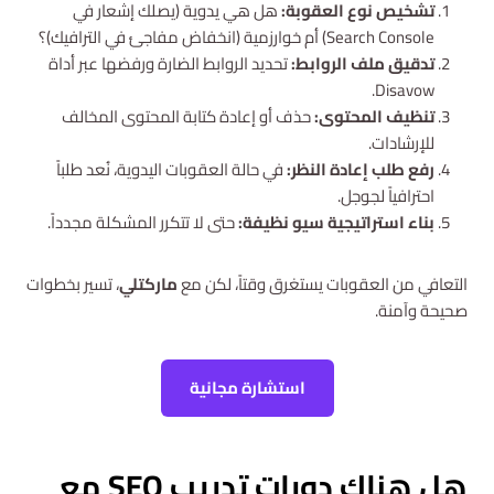
تشخيص نوع العقوبة:
هل هي يدوية (يصلك إشعار في
Search Console) أم خوارزمية (انخفاض مفاجئ في الترافيك)؟
تدقيق ملف الروابط:
تحديد الروابط الضارة ورفضها عبر أداة
Disavow.
تنظيف المحتوى:
حذف أو إعادة كتابة المحتوى المخالف
للإرشادات.
رفع طلب إعادة النظر:
في حالة العقوبات اليدوية، نُعد طلباً
احترافياً لجوجل.
بناء استراتيجية سيو نظيفة:
حتى لا تتكرر المشكلة مجدداً.
التعافي من العقوبات يستغرق وقتاً، لكن مع
ماركتلي
، تسير بخطوات
صحيحة وآمنة.
استشارة مجانية
هل هناك دورات تدريب SEO مع