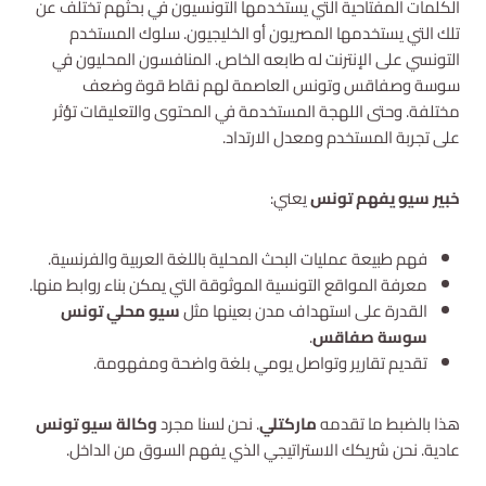
الكلمات المفتاحية التي يستخدمها التونسيون في بحثهم تختلف عن
تلك التي يستخدمها المصريون أو الخليجيون. سلوك المستخدم
التونسي على الإنترنت له طابعه الخاص. المنافسون المحليون في
سوسة وصفاقس وتونس العاصمة لهم نقاط قوة وضعف
مختلفة. وحتى اللهجة المستخدمة في المحتوى والتعليقات تؤثر
على تجربة المستخدم ومعدل الارتداد.
خبير سيو يفهم تونس
يعني:
فهم طبيعة عمليات البحث المحلية باللغة العربية والفرنسية.
معرفة المواقع التونسية الموثوقة التي يمكن بناء روابط منها.
القدرة على استهداف مدن بعينها مثل
سيو محلي تونس
سوسة صفاقس
.
تقديم تقارير وتواصل يومي بلغة واضحة ومفهومة.
هذا بالضبط ما تقدمه
ماركتلي
. نحن لسنا مجرد
وكالة سيو تونس
عادية. نحن شريكك الاستراتيجي الذي يفهم السوق من الداخل.