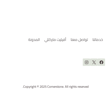
خدماتنا
تواصل معنا
أفيليت ماركتلي
المدونة
Copyright © 2025 Cornerstone. All rights reserved.
Optimized by Seraphinite Accelerator
Turns on site high speed to be attractive for people and search engines.