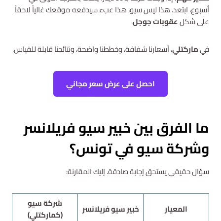
أسبوع، ابتعد. هذا ليس سيو، هذا عبء سيدفعه موقعك غالياً لاحقاً
على شكل
عقوبات جوجل
.
في
ماركتلي
، أسعارنا شفافة، وخططنا واضحة، ونتائجنا قابلة للقياس.
احصل على عرض سعر مجاني
ما الفرق بين خبير سيو فريلانسر
وشركة سيو في تونس؟
سؤال حقيقي يستحق إجابة صادقة. إليك المقارنة:
شركة سيو
المعيار
خبير سيو فريلانسر
(كماركتلي)