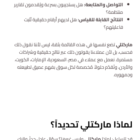
التواصل والمتابعة:
هل يستجيبون بسرعة ويُقدمون تقارير
منتظمة؟
النتائج القابلة للقياس:
هل لديهم أرقام حقيقية تُثبت
فاعليتهم؟
ماركتلي
تضع نفسها في هذه القائمة بثقة، ليس لأننا نقول ذلك
فحسب، بل لأن عملاءنا يقولون ذلك عبر نتائج حقيقية وشراكات
مستمرة. نعمل مع عملاء في مصر، السعودية، الإمارات، الكويت،
والأردن، ونُقدّم حلولاً مُخصصة لكل سوق بفهم عميق لطبيعته
وجمهوره.
استشارة مجانية
لماذا ماركتلي تحديداً؟
قد تتساءل: لماذا
ماركتلي
وليس غيرها؟ سؤال عادل جداً، وإليك