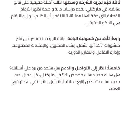
ثالثاً: قيّم تجربة الشركة وسجلها
اطلب أمثلة حقيقية على نتائج
سابقة. في
ماركتلي
، نُقدم دراسات حالة واضحة تُظهر الأرقام
الفعلية التي حققناها لعملائنا، لأننا نؤمن أن الكلام سهل والأرقام
هي الحكم الحقيقي.
رابعاً: تأكد من شمولية الباقة
الباقة الجيدة لا تقتصر على نشر
منشورات. تأكد أنها تشمل: إنشاء المحتوى، والإعلانات المدفوعة،
وإدارة التفاعل، والتقارير الدورية.
خامساً: انظر إلى التواصل والدعم
هل ستجد من يرد على أسئلتك؟
هل هناك مدير حساب مخصص لك؟ في
ماركتلي
، كل عميل لديه
مدير حساب متخصص يُتابع حملاته أولاً بأول، ولا يختفي بعد توقيع
العقد.
استشارة مجانية