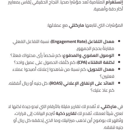
إنستغرام
المتنامية تُعد مؤشراً صحياً. النجاح الحقيقي يُقاس بمعايير
أكثر دقة وأهمية.
المؤشرات التي تتابعها
ماركتلي
مع عملائها:
معدل التفاعل (Engagement Rate):
نسبة التفاعل الفعلي
مقارنةً بحجم الجمهور.
الوصول العضوي والمدفوع:
كم شخصاً رأى محتواك فعلاً؟
تكلفة الاقتناء (CPA):
كم كلّفك الحصول على عميل واحد؟
معدل التحويل:
كم نسبة من شاهدوا إعلانك أصبحوا عملاء
فعليين؟
العائد على الإنفاق الإعلاني (ROAS):
كل جنيه أو ريال أنفقته،
كم عادَ عليك؟
في
ماركتلي
، لا نُقدم لك تقارير مليئة بالأرقام التي تبدو جيدة لكنها لا
تعني شيئاً لعملك. نُقدم لك
تقارير ذكية
تُترجم البيانات إلى قرارات،
وتُظهر لك بوضوح أين تذهب ميزانيتك وما الذي يُحققه كل ريال أو
جنيه تنفقه.