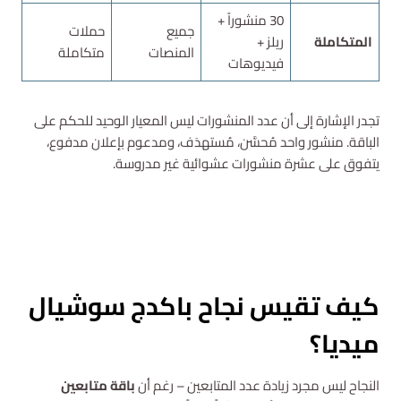
30 منشوراً +
جميع
حملات
المتكاملة
ريلز +
المنصات
متكاملة
فيديوهات
تجدر الإشارة إلى أن عدد المنشورات ليس المعيار الوحيد للحكم على
الباقة. منشور واحد مُحسَّن، مُستهدَف، ومدعوم بإعلان مدفوع،
يتفوق على عشرة منشورات عشوائية غير مدروسة.
استشارة مجانية
كيف تقيس نجاح باكدج سوشيال
ميديا؟
النجاح ليس مجرد زيادة عدد المتابعين – رغم أن
باقة متابعين