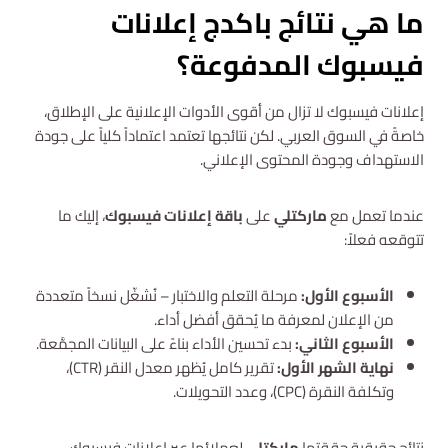
ما هي نتائج باكدج إعلانات
فيسبوك المدفوعة؟
إعلانات فيسبوك لا تزال من أقوى الأدوات الإعلانية على الإطلاق،
خاصةً في السوق العربي. لكن نتائجها تعتمد اعتماداً كلياً على جودة
الاستهداف وجودة المحتوى الإعلاني.
عندما تعمل مع
ماركتلي
على
باقة إعلانات فيسبوك
، إليك ما
تتوقعه فعلاً:
الأسبوع الأول:
مرحلة التعلم والاختبار – نُشغّل نسخاً متعددة
من الإعلان لمعرفة ما يُحقق أفضل أداء.
الأسبوع الثاني:
بدء تحسين الأداء بناءً على البيانات المجمَّعة.
نهاية الشهر الأول:
تقرير كامل يُظهر معدل النقر (CTR)،
وتكلفة النقرة (CPC)، وعدد التحويلات.
نتائج حقيقية حققتها
ماركتلي
لعملائها عبر إعلانات فيسبوك