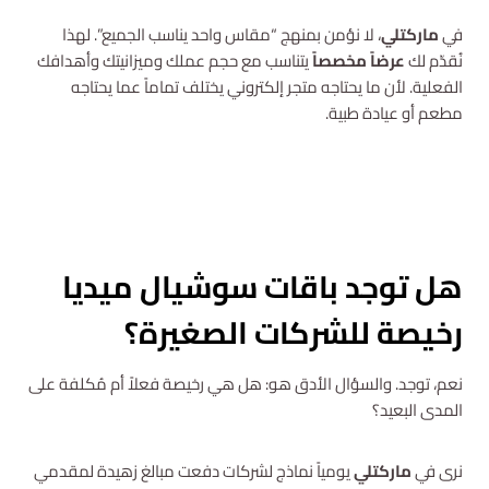
في
ماركتلي
، لا نؤمن بمنهج “مقاس واحد يناسب الجميع”. لهذا
نُقدّم لك
عرضاً مخصصاً
يتناسب مع حجم عملك وميزانيتك وأهدافك
الفعلية. لأن ما يحتاجه متجر إلكتروني يختلف تماماً عما يحتاجه
مطعم أو عيادة طبية.
اسأل عن الباقات في ماركتلي
هل توجد باقات سوشيال ميديا
رخيصة للشركات الصغيرة؟
نعم، توجد. والسؤال الأدق هو: هل هي رخيصة فعلاً أم مُكلفة على
المدى البعيد؟
نرى في
ماركتلي
يومياً نماذج لشركات دفعت مبالغ زهيدة لمقدمي