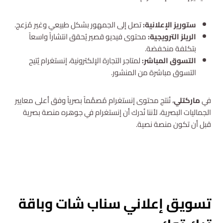
ستوريز الإعلانية:
تصل إلى الجمهور بشكل طبيعي وغير مُزعج.
الريلز الترويجية:
محتوى فيديو قصير يُحقق انتشاراً واسعاً
بتكلفة منخفضة.
التسوق المباشر:
لمتاجر التجارة الإلكترونية، إنستغرام يُتيح
التسوق مباشرة من المنشور.
في
ماركتلي
، نُنتج محتوى إنستغرام مُصمَّماً بصرياً وفق أعلى معايير
الجماليات البصرية، لأننا نُدرك أن إنستغرام في جوهره منصة بصرية
قبل أن تكون منصة نصية.
استشارة مجانية
تسويق إعلاني سناب شات وباقة