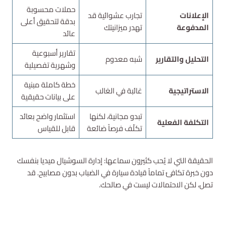
حملات محسوبة
الإعلانات
تجارب عشوائية قد
بدقة لتحقيق أعلى
المدفوعة
تهدر ميزانيتك
عائد
تقارير أسبوعية
التحليل والتقارير
شبه معدوم
وشهرية تفصيلية
خطة كاملة مبنية
الاستراتيجية
غائبة في الغالب
على بيانات حقيقية
تبدو مجانية، لكنها
استثمار واضح بعائد
التكلفة الفعلية
تكلّف فرصاً ضائعة
قابل للقياس
الحقيقة التي لا يُحب كثيرون سماعها: إدارة السوشيال ميديا بنفسك
دون خبرة تكافئ تماماً قيادة سيارة في الضباب بدون مصابيح. قد
تصل، لكن الاحتمالات ليست في صالحك.