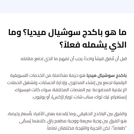
ما هو باكدج سوشيال ميديا؟ وما
الذي يشمله فعلاً؟
قبل أن تُنفق قرشاً واحداً، يجب أن تفهم ما الذي تدفع مقابله.
باكدج سوشيال ميديا
هو حزمة متكاملة من الخدمات التسويقية
الرقمية تجمع بين إنشاء المحتوى، وإدارة الحسابات، وتشغيل الحملات
الإعلانية المدفوعة عبر المنصات المختلفة، سواء كانت فيسبوك،
إنستغرام، تيك توك، سناب شات، تويتر (إكس)، أو يوتيوب.
والفرق بين الباكدج الحقيقي وما يُقدمه بعض الأفراد بأسعار رخيصة،
هو الفرق بين وجبة سريعة ووجبة مطعم راقٍ. كلاهما يُسمَّى
“طعاماً”، لكن التجربة والنتيجة مختلفتان تماماً.