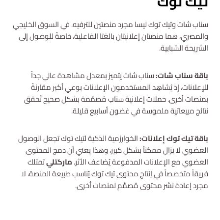
تيك توك
سناب شات وتيك توك ليسا مجرد منصتين للترفيه. في السوق الخليجي
والمصري، هما منصتان إعلانيتان بالغتا الفاعلية، خاصةً للوصول إلى
الشريحة الشبابية.
باقة سناب شات:
سناب شات يتميز بمعدل مشاهدة عالي جداً
للإعلانات، إذ يُشاهِد المستخدمون الإعلانات بوعي أكبر مقارنةً
بمنصات أخرى. حملات إعلانية سناب مُصمَّمة بشكل صحيح تُحقق
نتائج مبيعاتية ملموسة في غضون أسابيع قليلة.
باقة تيك توك إعلانات:
الخوارزمية الذكية لتيك توك تجعل الوصول
العضوي لا يزال ممكناً بشكل كبير، وهذا يعني أن دمج المحتوى
العضوي مع الإعلانات المدفوعة يُضاعف الأثر.
ماركتلي
تمتلك
فريقاً متخصصاً في إنتاج محتوى تيك توك يُناسب طبيعة المنصة، لا
مجرد إعادة نشر محتوى مُصمَّم لمنصات أخرى.