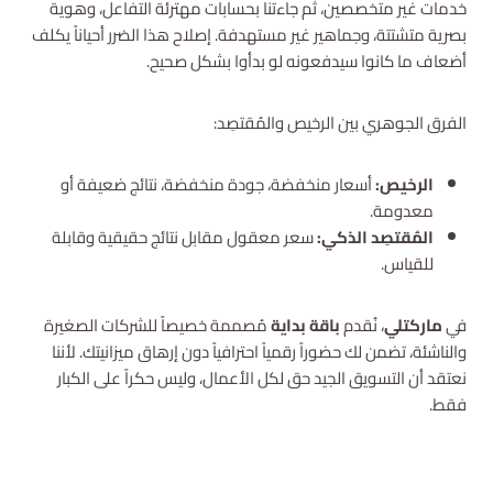
خدمات غير متخصصين، ثم جاءتنا بحسابات مهترئة التفاعل، وهوية
بصرية متشتتة، وجماهير غير مستهدفة. إصلاح هذا الضرر أحياناً يكلف
أضعاف ما كانوا سيدفعونه لو بدأوا بشكل صحيح.
الفرق الجوهري بين الرخيص والمُقتصِد:
الرخيص:
أسعار منخفضة، جودة منخفضة، نتائج ضعيفة أو
معدومة.
المُقتصِد الذكي:
سعر معقول مقابل نتائج حقيقية وقابلة
للقياس.
في
ماركتلي
، نُقدم
باقة بداية
مُصممة خصيصاً للشركات الصغيرة
والناشئة، تضمن لك حضوراً رقمياً احترافياً دون إرهاق ميزانيتك. لأننا
نعتقد أن التسويق الجيد حق لكل الأعمال، وليس حكراً على الكبار
فقط.