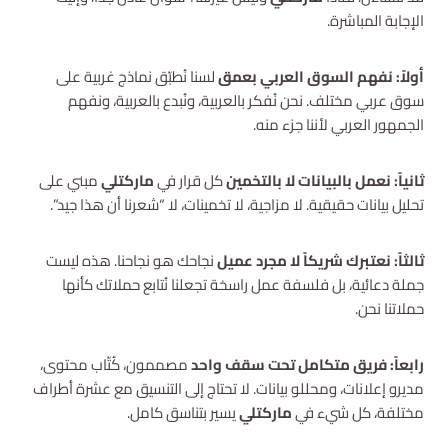
الإجابة المباشرة.
أولاً: نفهم السوق العربي بعمق
لسنا نُطبّق نماذج غربية على
سوق عربي مختلف. نحن نُفكر بالعربية، ونُبدع بالعربية، ونفهم
الجمهور العربي لأننا جزء منه.
ثانياً: نعمل بالبيانات لا بالتخمين
كل قرار في
ماركتلي
مبني على
تحليل بيانات حقيقية. لا مزاجية، لا تخمينات، لا “شعرنا أن هذا جيد”.
ثالثاً: نعتبرك شريكاً لا مجرد عميل
نجاحك هو نجاحنا. هذه ليست
جملة دعائية، بل فلسفة عمل راسخة تجعلنا نُتابع حملاتك كأنها
حملاتنا نحن.
رابعاً: فريق متكامل تحت سقف واحد
مصممون، كُتّاب محتوى،
مديرو إعلانات، ومحللو بيانات. لا تحتاج إلى التنسيق مع عشرة أطراف
مختلفة، كل شيء في
ماركتلي
يسير بتناسق كامل.