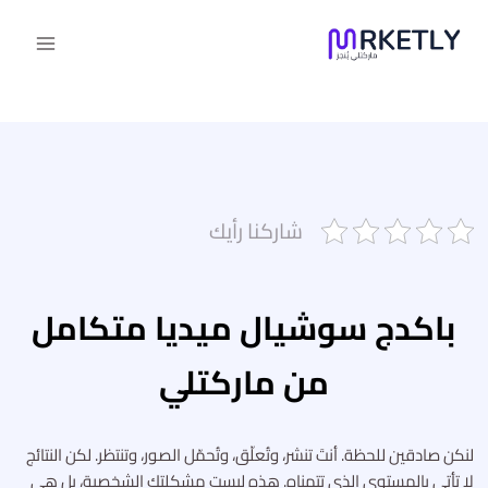
لتجاوز
لى
لمحتوى
شاركنا رأيك
باكدج سوشيال ميديا
متكامل
من ماركتلي
لنكن صادقين للحظة. أنتَ تنشر، وتُعلّق، وتُحمّل الصور، وتنتظر. لكن النتائج
لا تأتي بالمستوى الذي تتمناه. هذه ليست مشكلتك الشخصية، بل هي