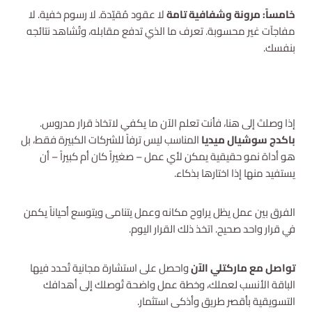
خامساً: مرونة وشفافية تامة
لا عقود مُقيّدة. لا رسوم خفية. لا
مفاجآت غير محسوبة. تعرف ما الذي تدفع مقابله، وتُشاهد نتائجه
بنفسك.
إذا وصلتَ إلى هنا، فأنت تعلم الآن ما يكفي لاتخاذ قرار مدروس.
استشارة مجانية
باكدج سوشيال ميديا
المناسب ليس ترفاً للشركات الكبيرة فقط، بل
هو أداة نمو حقيقية يمكن لأي عمل – صغيراً كان أم كبيراً – أن
يستفيد منها إذا اختارها بذكاء.
الفرق بين عمل يظل يراوح مكانه وعمل يتنامى ويتوسع أحياناً يكمن
في قرار واحد صحيح. اتخذ ذلك القرار اليوم.
تواصل مع ماركتلي الآن
واحصل على استشارة مجانية تُحدد فيها
الباقة الأنسب لعملك، وخطة عمل واضحة تُوصلك إلى أهدافك
التسويقية بأقصر طريق وأذكى استثمار.