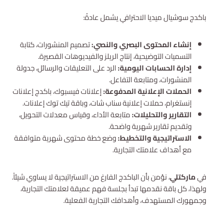
باكدج سوشيال ميديا الاحترافي يشمل عادةً:
إنشاء المحتوى البصري والنصي:
تصميم المنشورات، كتابة
التسميات التوضيحية، إنتاج الريلز والفيديوهات القصيرة.
إدارة الحسابات اليومية:
الرد على التعليقات والرسائل، جدولة
المنشورات، ومتابعة التفاعل.
الحملات الإعلانية المدفوعة:
إعلانات فيسبوك، باكدج إعلانات
إنستغرام، حملات إعلانية سناب شات، وباقة تيك توك إعلانات.
التقارير والتحليلات:
متابعة الأداء، وقياس معدلات التحويل،
وتقديم تقارير شهرية واضحة.
الاستراتيجية والتخطيط:
وضع خطة محتوى شهرية متوافقة
مع أهداف علامتك التجارية.
في
ماركتلي
، نؤمن بأن الباكدج الفارغ من الاستراتيجية لا يساوي شيئاً.
ولهذا، كل باقة نقدمها تبدأ بجلسة فهم عميقة لعلامتك التجارية،
وجمهورك المستهدف، وأهدافك التجارية الفعلية.