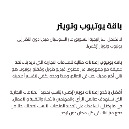
استشارة مجانية
باقة يوتيوب وتويتر
لا تكتمل استراتيجية التسويق عبر السوشيال ميديا دون النظر إلى
يوتيوب وتويتر (إكس).
باقة يوتيوب إعلانات
مثالية للعلامات التجارية التي تريد بناء ثقة
عميقة مع جمهورها عبر محتوى فيديو طويل ومُقنع. يوتيوب هو
ثاني أكبر محرك بحث في العالم، وهذا وحده يكفي لتفسير أهميته.
أفضل باكدج إعلانات تويتر (إكس)
يُناسب تحديداً العلامات التجارية
التي تستهدف صانعي الرأي والمهتمين بالأخبار والتقنية والأعمال.
في
ماركتلي
، نُساعدك على تحديد المنصات الأنسب لعملك بدلاً من
دفع ميزانيتك في كل مكان دون تركيز.