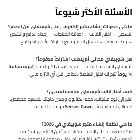
الأسئلة الأكثر شيوعاً
ما هي خطوات إنشاء متجر إلكتروني على شوبيفاي من الصفر؟
التسجيل ← اختيار القالب ← إضافة المنتجات ← إعداد الدفع والشحن
← ربط الدومين ← تفعيل المتجر. سبع خطوات وأنت جاهز للبيع.
هل شوبيفاي مجاني أم يتطلب اشتراكاً مدفوعاً؟
شوبيفاي ليست مجانية على المدى البعيد، لكنها تقدم
تجربة مجانية
14 يوماً
تتيح لك اختبار المنصة بالكامل قبل أي التزام مالي.
كيف أختار قالب شوبيفاي مناسب لمتجري؟
انظر إلى نوع منتجاتك، حجم الكتالوج، ومدى حاجتك لتصميم مخصص.
القوالب المجانية مثل
Dawn
و
Sense
قوية جداً للبداية.
ما هي تكلفة إنشاء متجر شوبيفاي في 2026؟
التكلفة تعتمد على الباقة المختارة (تبدأ من 29$/شهر)، تكلفة
الدومين (~10-15$/سنة)، وأي تطبيقات مدفوعة تضيفها. يمكن