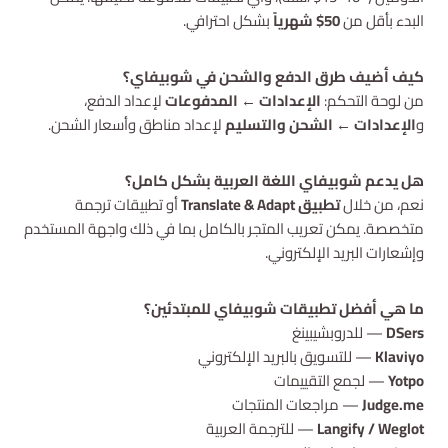
البدء بأقل من
50$ شهرياً
بشكل احترافي.
كيف أضيف طرق الدفع والشحن في شوبيفاي؟
من لوحة التحكم:
الإعدادات ← المدفوعات
لإعداد الدفع،
و
الإعدادات ← الشحن والتسليم
لإعداد مناطق وأسعار الشحن.
هل يدعم شوبيفاي اللغة العربية بشكل كامل؟
نعم، من خلال
تطبيق Translate & Adapt
أو تطبيقات ترجمة
متخصصة. يمكن تعريب المتجر بالكامل بما في ذلك واجهة المستخدم
وإشعارات البريد الإلكتروني.
ما هي أفضل تطبيقات شوبيفاي للمبتدئين؟
DSers
— للدروبشيبينغ
Klaviyo
— للتسويق بالبريد الإلكتروني
Yotpo
— لجمع التقييمات
Judge.me
— مراجعات المنتجات
Langify / Weglot
— للترجمة العربية