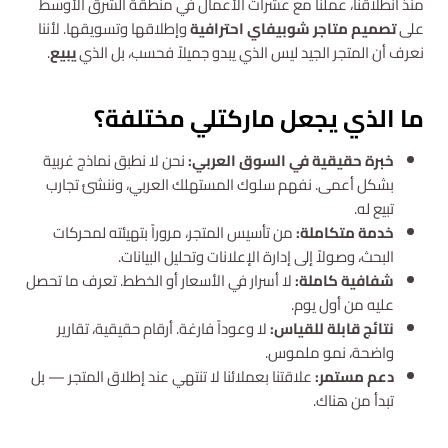
منذ انطلاقنا، عملنا مع عشرات الأعمال في منطقة الشرق الأوسط
على
تصميم متاجر شوبيفاي احترافية
وإطلاقها وتسويقها. لأننا
نعرف أن المتجر الجيد ليس الذي يبدو جميلاً فحسب، بل الذي
يبيع
.
ما الذي يجعل ماركتلي مختلفة؟
خبرة حقيقية في السوق العربي:
نحن لا نطبق نماذج غربية
بشكل أعمى. نفهم سلوك المستهلك العربي، وننشئ تجارب
تبيع له.
خدمة متكاملة:
من تأسيس المتجر، مروراً بتهيئته لمحركات
البحث، وصولاً إلى إدارة الإعلانات وتحليل البيانات.
شفافية كاملة:
لا أسرار في الأسعار أو الخطط. تعرف ما تحصل
عليه من أول يوم.
نتائج قابلة للقياس:
لا وعوداً فارغة. أرقام حقيقية، تقارير
واضحة، نمو ملموس.
دعم مستمر:
علاقتنا بعملائنا لا تنتهي عند إطلاق المتجر — بل
تبدأ من هناك.