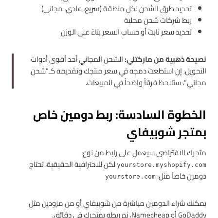
تحديد طرق الشحن لكل منطقة (سريع، عادي، مجاني)
ربط شركات شحن محلية
تحديد سعر ثابت أو حساب السعر بناءً على الوزن
نصيحة ذهبية من ماركتلي:
الشحن المجاني أحد أقوى أدوات
التحويل. إن استطعت دمجه في سعر منتجك وتقديمه كـ”شحن
مجاني”، ستلاحظ فرقاً واضحاً في المبيعات.
الخطوة السادسة: ربط دومين خاص
بمتجر شوبيفاي
متجرك الافتراضي سيعمل على رابط من نوع:
لكن للاحترافية الحقيقية، تحتاج
yourstore.myshopify.com
دومين خاصاً مثل:
yourstore.com
يمكنك شراء الدومين مباشرة من شوبيفاي أو من مزودين مثل
GoDaddy أو Namecheap، ثم ربطه بمتجرك في دقائق.