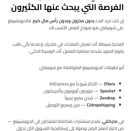
الفرصة التي يبحث عنها الكثيرون
إن كنت تريد البدء
بدون مخزون وبدون رأس مال كبير
، فالدروبشيبينغ
على شوبيفاي هو نموذج العمل الأنسب لك.
الفكرة بسيطة: أنت تعرض المنتجات في متجرك، وعندما يأتي طلب،
يقوم المورد بشحنه مباشرة للعميل. أنت الوسيط الذكي.
أبرز تطبيقات الدروبشيبينغ المتوافقة مع شوبيفاي:
DSers
— الأكثر شيوعاً مع AliExpress
Spocket
— موردون أوروبيون وأمريكيون
Zendrop
— شحن سريع نسبياً
CJdropshipping
— مرن وسريع التوصيل
في
ماركتلي
، نقدم استشارات متكاملة للمبتدئين في الدروبشيبينغ —
من اختيار المنتج الرابح، وصولاً إلى إستراتيجية التسويق التي تحوّل