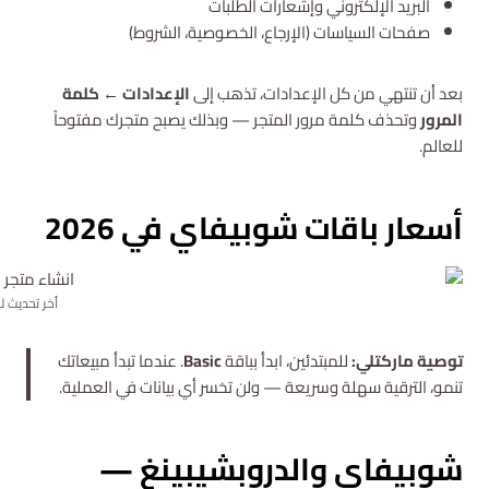
البريد الإلكتروني وإشعارات الطلبات
صفحات السياسات (الإرجاع، الخصوصية، الشروط)
بعد أن تنتهي من كل الإعدادات، تذهب إلى
الإعدادات ← كلمة
المرور
وتحذف كلمة مرور المتجر — وبذلك يصبح متجرك مفتوحاً
للعالم.
أسعار باقات شوبيفاي في 2026
أخر تحديث للا
توصية ماركتلي:
للمبتدئين، ابدأ بباقة
Basic
. عندما تبدأ مبيعاتك
تنمو، الترقية سهلة وسريعة — ولن تخسر أي بيانات في العملية.
شوبيفاي والدروبشيبينغ —