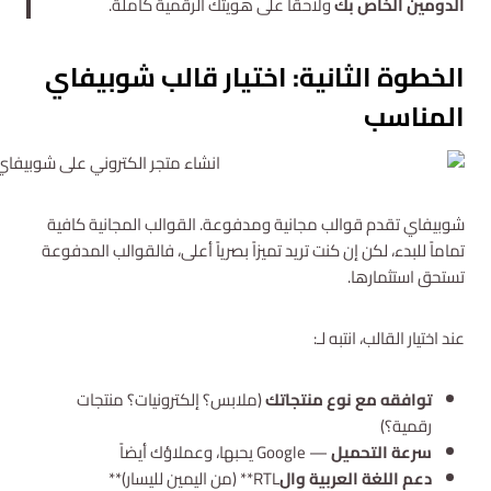
الدومين الخاص بك
ولاحقاً على هويتك الرقمية كاملة.
الخطوة الثانية: اختيار قالب شوبيفاي
المناسب
شوبيفاي تقدم قوالب مجانية ومدفوعة. القوالب المجانية كافية
تماماً للبدء، لكن إن كنت تريد تميزاً بصرياً أعلى، فالقوالب المدفوعة
تستحق استثمارها.
عند اختيار القالب، انتبه لـ:
توافقه مع نوع منتجاتك
(ملابس؟ إلكترونيات؟ منتجات
رقمية؟)
سرعة التحميل
— Google يحبها، وعملاؤك أيضاً
دعم اللغة العربية وال
RTL** (من اليمين لليسار)**