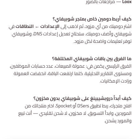
Loox
— مراجعات بالصور
كيف أربط دومين خاص بمتجر شوبيفاي؟
اشترِ دومينك من أي مزود، ثم اذهب إلى
الإعدادات ← النطاقات
في
شوبيفاي وأضف دومينك. ستحتاج تعديل إعدادات DNS، وشوبيفاي
توفر تعليمات واضحة لكل مزود.
ما الفرق بين باقات شوبيفاي المختلفة؟
الفرق الرئيسي يكمن في: عمولة المبيعات، عدد حسابات الموظفين،
ومستوى التقارير التحليلية. كلما ارتفعت الباقة، انخفضت العمولة
وزادت الإمكانيات.
كيف أبدأ دروبشيبينغ على شوبيفاي بدون مخزون؟
افتح متجرك، ربط تطبيق DSers أو Spocket، اختر منتجاتك من
الموردين، وابدأ التسويق. لا مخزون، لا شحن تقليدي — أنت تبيع
والمورد يشحن.