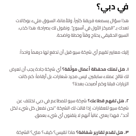
في دبي؟
هذا سؤال يسمعه فريقنا كثيراً. وللأمانة، السوق مليء بوكالات
تعدك بـ”المركز الأول في أسبوع”. ونقول لك بصراحة: هذا كذب.
السيو الحقيقي يحتاج وقتاً وخطة واضحة.
إليك معايير تقييم أي شركة سيو قبل أن تدفع لها درهماً واحداً:
١. هل تملك محفظة أعمال موثّقة؟
أي شركة جادة يجب أن تعرض
لك نتائج عملاء سابقين. ليس مجرد شعارات، بل أرقاماً: كم كانت
الزيارات قبلنا وكم أصبحت بعدنا؟
٢. هل تفهم قطاعك؟
شركة سيو للمطاعم في دبي تختلف عن
شركة سيو للعقارات. إذا قالت لك الشركة “نحن نفعل كل شيء لكل
أحد”، فهذا يعني غالباً أنهم لا يتقنون أي شيء بعمق.
٣. هل تقدم تقارير شفافة؟
ماذا تقيس؟ كيف؟ متى؟ الشركة