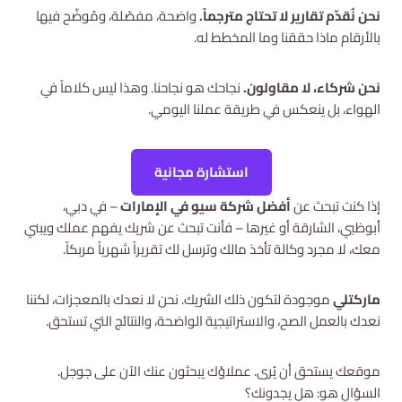
نحن نُقدّم تقارير لا تحتاج مترجماً.
واضحة، مفصّلة، ومُوضّح فيها
بالأرقام ماذا حققنا وما المخطط له.
نحن شركاء، لا مقاولون.
نجاحك هو نجاحنا. وهذا ليس كلاماً في
الهواء، بل ينعكس في طريقة عملنا اليومي.
استشارة مجانية
إذا كنت تبحث عن
أفضل شركة سيو في الإمارات
– في دبي،
أبوظبي، الشارقة أو غيرها – فأنت تبحث عن شريك يفهم عملك ويبني
معك، لا مجرد وكالة تأخذ مالك وترسل لك تقريراً شهرياً مربكاً.
ماركتلي
موجودة لتكون ذلك الشريك. نحن لا نعدك بالمعجزات، لكننا
نعدك بالعمل الصح، والاستراتيجية الواضحة، والنتائج التي تستحق.
موقعك يستحق أن يُرى. عملاؤك يبحثون عنك الآن على جوجل.
السؤال هو: هل يجدونك؟