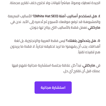
الجيدة تعطيك وصولاً مباشراً للبيانات ولا تختبئ خلف تقارير مجملة.
٤. هل تستخدم أساليب آمنة (White Hat SEO)؟
الأساليب السريعة
والمشبوهة قد ترفع موقعك لأسبوع ثم تُدمره إلى الأبد. نحن في
ماركتلي
نعمل فقط بالأساليب التي يرتاح لها جوجل.
٥. هل يتحدثون بلغتك؟
ليس فقط العربية والإنجليزية، بل لغة
أهدافك. يجب أن يفهموا ما تريد تحقيقه تجارياً، لا فقط ما يريدون
هم تنفيذه تقنياً.
في
ماركتلي
، نبدأ كل علاقة بجلسة استشارية مجانية نفهم فيها
عملك قبل أن نقترح أي حل.
استشارة مجانية