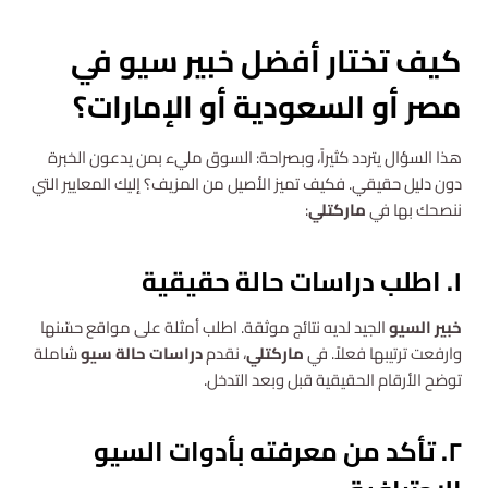
استشارة مجانية
كيف تختار أفضل خبير سيو في
مصر أو السعودية أو الإمارات؟
هذا السؤال يتردد كثيراً، وبصراحة: السوق مليء بمن يدعون الخبرة
دون دليل حقيقي. فكيف تميز الأصيل من المزيف؟ إليك المعايير التي
ننصحك بها في
ماركتلي
:
١. اطلب دراسات حالة حقيقية
خبير السيو
الجيد لديه نتائج موثقة. اطلب أمثلة على مواقع حسّنها
وارفعت ترتيبها فعلاً. في
ماركتلي
، نقدم
دراسات حالة سيو
شاملة
توضح الأرقام الحقيقية قبل وبعد التدخل.
٢. تأكد من معرفته بأدوات السيو