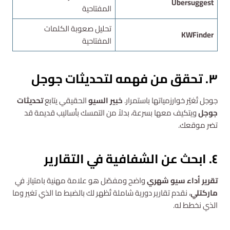
Ubersuggest
المفتاحية
تحليل صعوبة الكلمات
KWFinder
المفتاحية
٣. تحقق من فهمه لتحديثات جوجل
جوجل تُغيّر خوارزمياتها باستمرار.
خبير السيو
الحقيقي يتابع
تحديثات
جوجل
ويتكيف معها بسرعة، بدلاً من التمسك بأساليب قديمة قد
تضر موقعك.
٤. ابحث عن الشفافية في التقارير
تقرير أداء سيو شهري
واضح ومفصّل هو علامة مهنية بامتياز. في
ماركتلي
، نقدم تقارير دورية شاملة تُظهر لك بالضبط ما الذي تغير وما
الذي نخطط له.