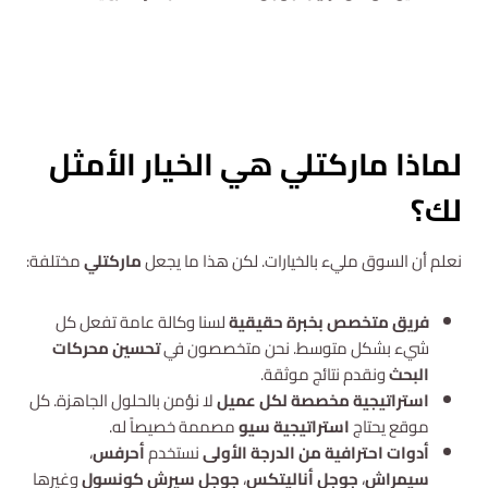
استشارة مجانية
لماذا ماركتلي هي الخيار الأمثل
لك؟
نعلم أن السوق مليء بالخيارات. لكن هذا ما يجعل
ماركتلي
مختلفة:
فريق متخصص بخبرة حقيقية
لسنا وكالة عامة تفعل كل
شيء بشكل متوسط. نحن متخصصون في
تحسين محركات
البحث
ونقدم نتائج موثقة.
استراتيجية مخصصة لكل عميل
لا نؤمن بالحلول الجاهزة. كل
موقع يحتاج
استراتيجية سيو
مصممة خصيصاً له.
أدوات احترافية من الدرجة الأولى
نستخدم
أحرفس
،
سيمراش
،
جوجل أناليتكس
،
جوجل سيرش كونسول
وغيرها