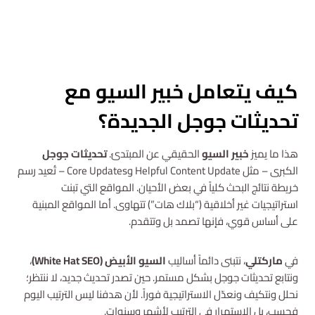
استشارة مجانية
كيف يتعامل خبير السيو مع
تحديثات جوجل الجديدة؟
هذا ما يميز
خبير السيو
الحقيقي عن المبتدئ.
تحديثات جوجل
الكبرى – مثل Helpful Content Update وCore Updates – تُعيد رسم
خريطة نتائج البحث كلياً في بعض الأحيان. المواقع التي تبنت
استراتيجيات غير أخلاقية (“بلاك هات”) تتهاوى. أما المواقع المبنية
على أساس قوي، فإنها تصمد بل وتتقدم.
في
ماركتلي
، نتبنى دائماً أساليب
السيو الأبيض (White Hat SEO)
،
ونتابع تحديثات جوجل بشكل مستمر. حين تصدر تحديث جديد، لا ننتظر؛
نحلل ونتكيف ونعدّل الاستراتيجية فوراً. لأن هدفنا ليس الترتيب اليوم
فحسب، بل الاستمرار في الترتيب لأشهر وسنوات.