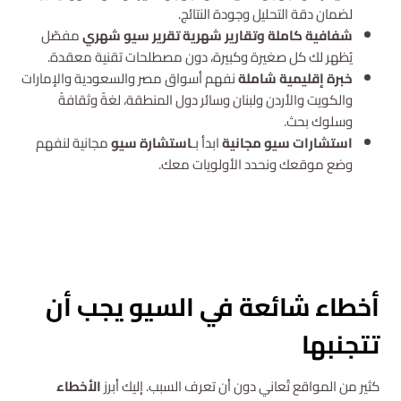
لضمان دقة التحليل وجودة النتائج.
شفافية كاملة وتقارير شهرية
تقرير سيو شهري
مفصّل
يُظهر لك كل صغيرة وكبيرة، دون مصطلحات تقنية معقدة.
خبرة إقليمية شاملة
نفهم أسواق مصر والسعودية والإمارات
والكويت والأردن ولبنان وسائر دول المنطقة، لغةً وثقافةً
وسلوك بحث.
استشارات سيو مجانية
ابدأ بـ
استشارة سيو
مجانية لنفهم
وضع موقعك ونحدد الأولويات معك.
استشارة مجانية
أخطاء شائعة في السيو يجب أن
تتجنبها
كثير من المواقع تُعاني دون أن تعرف السبب. إليك أبرز
الأخطاء