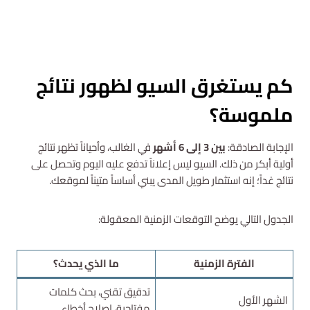
احصل على عرض سعر مجاني
كم يستغرق السيو لظهور نتائج
ملموسة؟
الإجابة الصادقة:
بين 3 إلى 6 أشهر
في الغالب، وأحياناً تظهر نتائج
أولية أبكر من ذلك. السيو ليس إعلاناً تدفع عليه اليوم وتحصل على
نتائج غداً؛ إنه استثمار طويل المدى يبني أساساً متيناً لموقعك.
الجدول التالي يوضح التوقعات الزمنية المعقولة:
الفترة الزمنية
ما الذي يحدث؟
تدقيق تقني، بحث كلمات
الشهر الأول
مفتاحية، إصلاح أخطاء