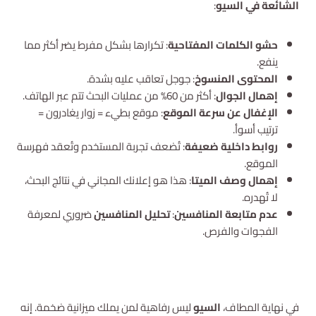
الشائعة في السيو
:
حشو الكلمات المفتاحية
: تكرارها بشكل مفرط يضر أكثر مما
ينفع.
المحتوى المنسوخ
: جوجل تعاقب عليه بشدة.
إهمال الجوال
: أكثر من 60% من عمليات البحث تتم عبر الهاتف.
الإغفال عن سرعة الموقع
: موقع بطيء = زوار يغادرون =
ترتيب أسوأ.
روابط داخلية ضعيفة
: تُضعف تجربة المستخدم وتُعقد فهرسة
الموقع.
إهمال وصف الميتا
: هذا هو إعلانك المجاني في نتائج البحث،
لا تُهدره.
عدم متابعة المنافسين
:
تحليل المنافسين
ضروري لمعرفة
الفجوات والفرص.
في نهاية المطاف،
السيو
ليس رفاهية لمن يملك ميزانية ضخمة. إنه
استشارة مجانية