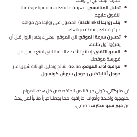
محرك البحث في آنٍ واحد.
تحليل المنافسين
: معرفة ما يفعله منافسوك وكيفية
التفوق عليهم.
بناء روابط (Backlinks)
: الحصول على روابط من مواقع
موثوقة تعزز سلطة موقعك.
تحسين سرعة الموقع
: لأن الموقع البطيء يخسر الزوار قبل أن
يقرؤوا أول كلمة.
السيو التقني
: إصلاح الأخطاء الخفية التي تمنع جوجل من
فهرسة موقعك.
مراقبة أداء الموقع
: متابعة النتائج وتحليل البيانات شهرياً عبر
جوجل أناليتكس
و
جوجل سيرش كونسول
.
في
ماركتلي
، يتولى فريقنا من المتخصصين كل هذه المهام
بمنهجية واضحة وأدوات احترافية، مما يجعلنا خياراً مثالياً لمن يبحث
عن
خبير سيو محترف
حقيقي.