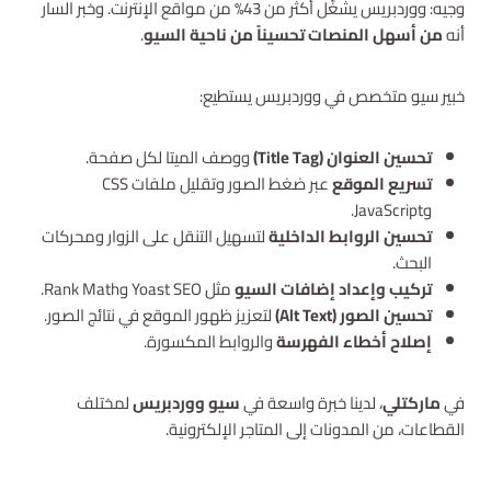
وجيه: ووردبريس يشغّل أكثر من 43% من مواقع الإنترنت. وخبر السار
أنه
من أسهل المنصات تحسيناً من ناحية السيو
.
خبير سيو متخصص في ووردبريس يستطيع:
تحسين العنوان (Title Tag)
ووصف الميتا لكل صفحة.
تسريع الموقع
عبر ضغط الصور وتقليل ملفات CSS
وJavaScript.
تحسين الروابط الداخلية
لتسهيل التنقل على الزوار ومحركات
البحث.
تركيب وإعداد إضافات السيو
مثل Yoast SEO وRank Math.
تحسين الصور (Alt Text)
لتعزيز ظهور الموقع في نتائج الصور.
إصلاح أخطاء الفهرسة
والروابط المكسورة.
في
ماركتلي
، لدينا خبرة واسعة في
سيو ووردبريس
لمختلف
القطاعات، من المدونات إلى المتاجر الإلكترونية.