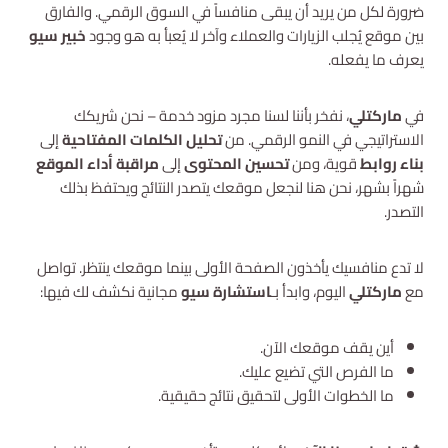
ضرورة لكل من يريد أن يبقى منافساً في السوق الرقمي. والفارق
بين موقع يُجلب الزيارات والعملاء وآخر لا يُعبأ به هو وجود
خبير سيو
يعرف ما يفعله.
في
ماركتلي
، نفخر بأننا لسنا مجرد مزود خدمة – نحن شريكك
الاستراتيجي في النمو الرقمي. من
تحليل الكلمات المفتاحية
إلى
بناء روابط
قوية، ومن
تحسين المحتوى
إلى
مراقبة أداء الموقع
شهراً بشهر، نحن هنا لنجعل موقعك يتصدر النتائج ويحتفظ بذلك
التصدر.
لا تدع منافسيك يأخذون الصفحة الأولى بينما موقعك ينتظر. تواصل
مع
ماركتلي
اليوم، وابدأ بـ
استشارة سيو
مجانية نكشف لك فيها:
أين يقف موقعك الآن.
ما الفرص التي تضيع عليك.
ما الخطوات الأولى لتحقيق نتائج حقيقية.