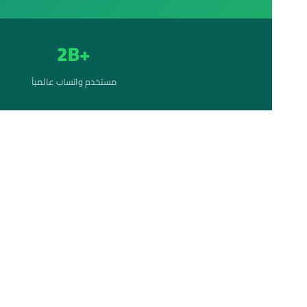
+2B
مستخدم واتساب عالمياً
ما هو واتس
باركود؟
إذا سبق وفتحتَ
واتساب ويب (App Web
متصفحك، فأنت تعرف تلك ال