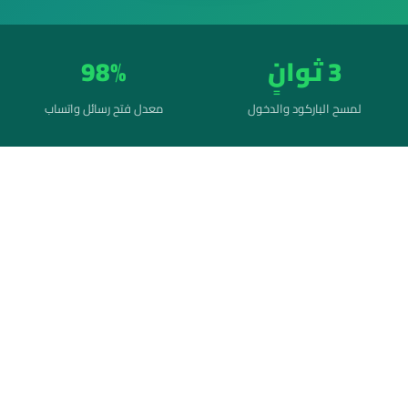
3 ثوانٍ
98%
لمسح الباركود والدخول
معدل فتح رسائل واتساب
 ويب
Whats)
على
لحظة التي يظهر فيها مربع