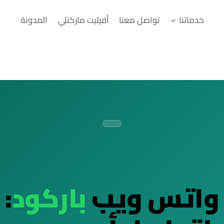
خدماتنا
تواصل معنا
أفيليت ماركتلي
المدونة
واتس ويب
باركود
: