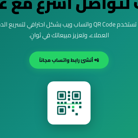
 لتواصل أسرع مع ع
تعلّم كيف تستخدم QR Code واتساب ويب بشكل احترافي لتسريع
العملاء، وتعزيز مبيعاتك في ثوانٍ.
📲 أنشئ رابط واتساب مجاناً