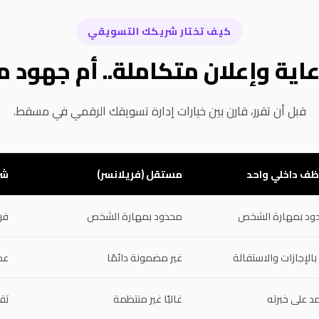
كيف تختار شريكك التسويقي
اية وإعلان متكاملة.. أم جهود م
قبل أن تقرر، قارن بين خيارات إدارة تسويقك الرقمي في مسقط.
ف داخلي واحد
مستقل (فريلانسر)
شر
ود بمهارة الشخص
محدود بمهارة الشخص
فر
ر بالإجازات والاستقالة
غير مضمونة دائمًا
عم
د على خبرته
غالبًا غير منتظمة
تق