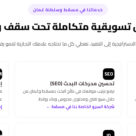
خدماتنا في مسقط وسلطنة عُمان
 تسويقية متكاملة تحت سقف و
لاستراتيجية إلى التنفيذ، نغطي كل ما تحتاجه علامتك التجارية لتنمو رقمي
M
SEO
تحسين محركات البحث (SEO)
إ
نرفع ترتيب موقعك في نتائج البحث بمسقط وعُمان من
مح
خلال سيو تقني ومحتوى مدروس وبناء روابط.
عل
شركة السيو الخاصة بنا في مسقط ←
إد
e
ID