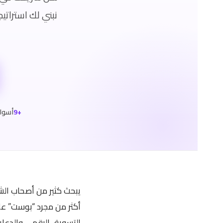
نبني لك استراتي
+9
أسوا
يبحث كثير من أصحاب ال
أكثر من مجرد “بوست” على
التسويق الرقمي والدعاي