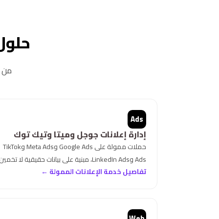
حلول
من ا
Ads
إدارة إعلانات جوجل وميتا وتيك توك
حملات ممولة على Google Ads وMeta Ads وTikTok
Ads وLinkedIn Ads، مبنية على بيانات حقيقية لا تخمين.
تفاصيل خدمة الإعلانات الممولة ←
Web