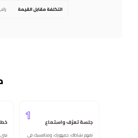
التكلفة مقابل القيمة
راتب
ك
1
جلسة تعرّف واستماع
خطة
نفهم نشاطك، جمهورك، ومنافسيك في
نبني 