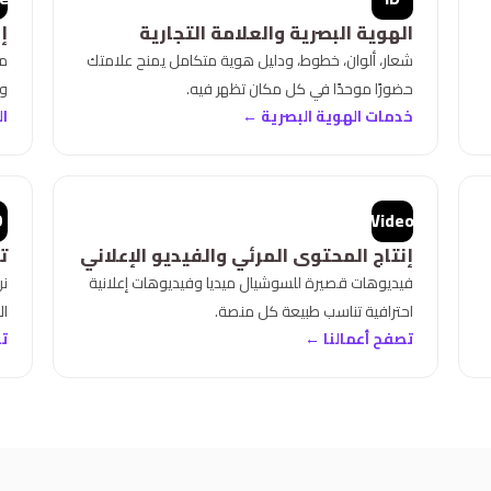
الهوية البصرية والعلامة التجارية
إ
شعار، ألوان، خطوط، ودليل هوية متكامل يمنح علامتك
مت
حضورًا موحدًا في كل مكان تظهر فيه.
وا
خدمات الهوية البصرية ←
ال
O
Video
إنتاج المحتوى المرئي والفيديو الإعلاني
ت
فيديوهات قصيرة للسوشيال ميديا وفيديوهات إعلانية
نر
احترافية تناسب طبيعة كل منصة.
ال
تصفح أعمالنا ←
ت