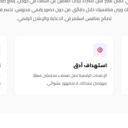
ُمان تغيّر؛ قبل الشراء يبحث العميل عن اسمك في جوجل، يتابع صف
ينك وبين منافسيك خلال دقائق. من دون حضور رقمي مدروس، تخسر فر
لصالح منافس استثمر في الدعاية والإعلان الرقمي.
استهداف أدق
ن
الإعلانات الرقمية تصل لعملاء محتملين فعليًا
ع
مهتمين بمجالك، لا لجمهور عشوائي.
ي