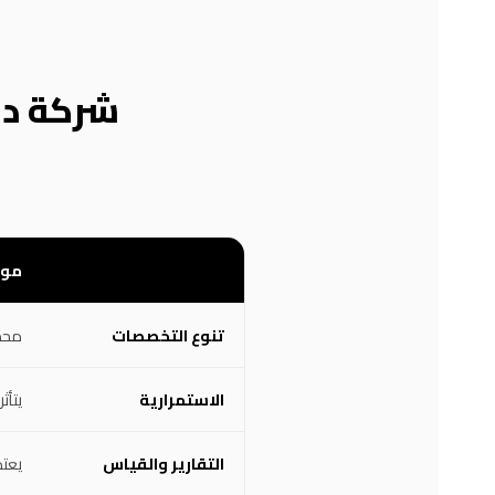
شركة دع
المعيار
موظ
تنوع التخصصات
محد
الاستمرارية
يتأث
التقارير والقياس
يعتم