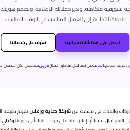
جية تسويقية متكاملة، وندير حملاتك الإعلانية، ونصمم هويتك 
علامتك التجارية إلى العميل المناسب في الوقت المناسب.
احصل على استشارة مجانية
تعرّف على خدماتنا
ق عربية نخدمها
خدمة
عن بُعد لكل مناطق عُمان
فريق
متخصص بكل تخصص ت
شركات والمتاجر في مسقط عن
شركة دعاية وإعلان
تفهم طبيعة الس
 السوشيال ميديا أو إعلان عابر على جوجل. هنا يأتي دور
ماركتلي
؛
ة والإعلان، تعمل مع الشركات في مسقط وباقي مدن سلطنة عُمان 