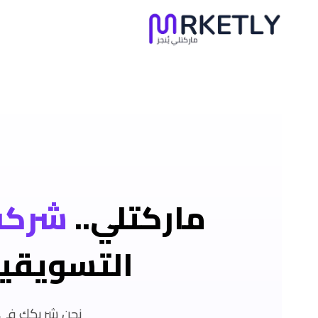
لتجاوز
لى
لمحتوى
ماركتلي..
شركة 
التسويقي
نحن شريكك في ا