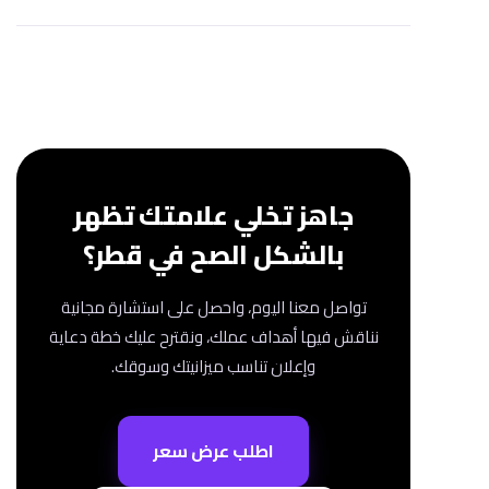
نعم، ماركتلي تقدم تصميم وتطوير مواقع وصفحات هبوط
ضمن خدماتها، لأن موقعًا سريعًا ومقنعًا هو الوجهة
الطبيعية التي تقود إليها أي حملة إعلانية ناجحة.
جاهز تخلي علامتك تظهر
بالشكل الصح في قطر؟
تواصل معنا اليوم، واحصل على استشارة مجانية
نناقش فيها أهداف عملك، ونقترح عليك خطة دعاية
وإعلان تناسب ميزانيتك وسوقك.
اطلب عرض سعر