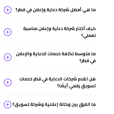
ما هي أفضل شركة دعاية وإعلان في قطر؟
لا توجد “أفضل” مطلقة تناسب الجميع؛ الأنسب هو ما
كيف أختار شركة دعاية وإعلان مناسبة
يناسب طبيعة نشاطك وميزانيتك. ننصح بالنظر إلى الشفافية
لعملي؟
في التقارير، وخبرة الفريق بالسوق القطري، ووضوح آلية
العمل قبل اتخاذ القرار.
ابحث عن شركة تسأل عن هدفك التجاري قبل أن تقترح
ما متوسط تكلفة خدمات الدعاية والإعلان
حلولًا، وتشرح لك كيف ستقيس النجاح، وتقدّم أمثلة واضحة
في قطر؟
على طريقة عملها بدلًا من وعود عامة غير محددة.
تختلف التكلفة حسب القناة الإعلانية وحجم الحملة
هل تقدم شركات الدعاية في قطر خدمات
وأهدافها، فحملة على جوجل تختلف تكلفتها عن حملة
تسويق رقمي أيضًا؟
سوشيال ميديا كاملة. نحدد ميزانية مناسبة بعد فهم
أهدافك في استشارة مبدئية مجانية.
غالبًا نعم، فالدعاية والتسويق الرقمي أصبحا مترابطين
ما الفرق بين وكالة إعلانية وشركة تسويق؟
اليوم. ماركتلي تحديدًا تجمع بين الدعاية التقليدية والتسويق
الرقمي المتكامل: إعلانات مدفوعة، سيو، سوشيال ميديا،