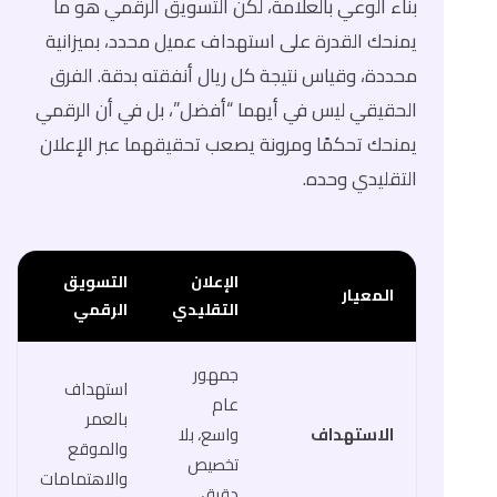
بناء الوعي بالعلامة، لكن التسويق الرقمي هو ما
يمنحك القدرة على استهداف عميل محدد، بميزانية
محددة، وقياس نتيجة كل ريال أنفقته بدقة. الفرق
الحقيقي ليس في أيهما “أفضل”، بل في أن الرقمي
يمنحك تحكمًا ومرونة يصعب تحقيقهما عبر الإعلان
التقليدي وحده.
الإعلان
التسويق
المعيار
التقليدي
الرقمي
جمهور
استهداف
عام
بالعمر
الاستهداف
واسع، بلا
والموقع
تخصيص
والاهتمامات
دقيق