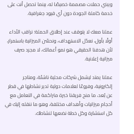
ويبني حملات مصممة خصيصًا له، بينما تحصل أنت على
خدمة كاملة الجودة دون أي قيود جغرافية.
عملنا معك لا يتوقف عند إطلاق الحملة؛ نراقب الأداء
أولًا بأول، نعدّل الاستهداف، ونحسّن الميزانية باستمرار،
لأن هدفنا الحقيقي هو نمو أعمالك، لا مجرد صرف
ميزانية إعلانية.
عملنا يمتد ليشمل شركات محلية ناشئة، ومتاجر
إلكترونية، وفروعًا لعلامات دولية تدير نشاطها في قطر
عن بُعد، ما منح فريقنا خبرة متراكمة في التعامل مع
أحجام ميزانيات وأهداف مختلفة، وهو ما ننقله إليك في
كل استشارة وكل خطة نضعها لنشاطك.