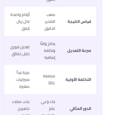
صعب
أرقام واضحة
قياس النتيجة
التقدير
لكل ريال
الدقيق
يُنفق
يحتاج وقتًا
تعديل فوري
سرعة التعديل
وتكلفة
خلال دقائق
إضافية
مرنة تبدأ
مرتفعة
التكلفة الأولية
بميزانيات
غالبًا
صغيرة
بناء وعي
جذب عملاء
الدور المثالي
عام
جاهزين