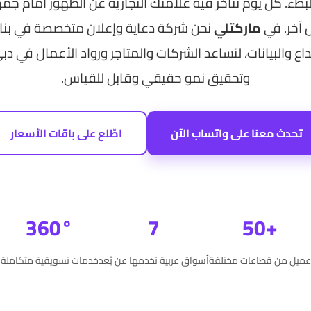
بطء. كل يوم تتأخر فيه علامتك التجارية عن الظهور أمام جم
آخر. في
ماركتلي
نحن شركة دعاية وإعلان متخصصة في بنا
اع والبيانات، لنساعد الشركات والمتاجر ورواد الأعمال في دبي 
وتحقيق نمو حقيقي وقابل للقياس.
تحدث معنا على واتساب الآن
اطّلع على باقات الأسعار
360°
7
+50
عميل من قطاعات مختلفة
أسواق عربية نخدمها عن بُعد
خدمات تسويقية متكاملة