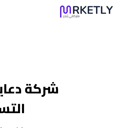
لتجاوز
لى
لمحتوى
شركة دعاية
التس