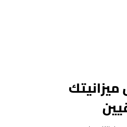
 ميزانيتك
يين