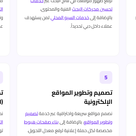
نرفع ظهور موقعك في نتائج البحث عبر
خدمات
من
تحسين محركات البحث
الفنية والمحتوى،
ال
بالإضافة إلى
خدمات السيو المحلي
لمن يستهدف
وت
L
عملاء داخل دبي تحديداً.
عل
5
تصميم وتطوير المواقع
ت
الإلكترونية
(SEM)
نصمم مواقع سريعة واحترافية عبر خدمة
تصميم
نم
وتطوير المواقع
، بالإضافة إلى
بناء صفحات هبوط
ال
مخصصة لكل حملة إعلانية لرفع معدل التحويل.
تو