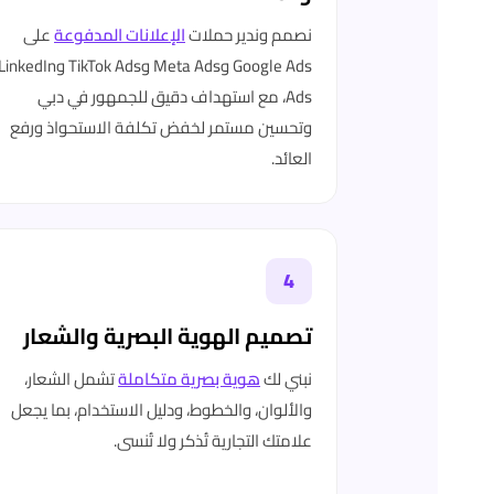
نصمم وندير حملات
الإعلانات المدفوعة
على
Google Ads وMeta Ads وTikTok Ads وinkedIn
Ads، مع استهداف دقيق للجمهور في دبي
وتحسين مستمر لخفض تكلفة الاستحواذ ورفع
العائد.
4
تصميم الهوية البصرية والشعار
نبني لك
هوية بصرية متكاملة
تشمل الشعار،
والألوان، والخطوط، ودليل الاستخدام، بما يجعل
علامتك التجارية تُذكر ولا تُنسى.