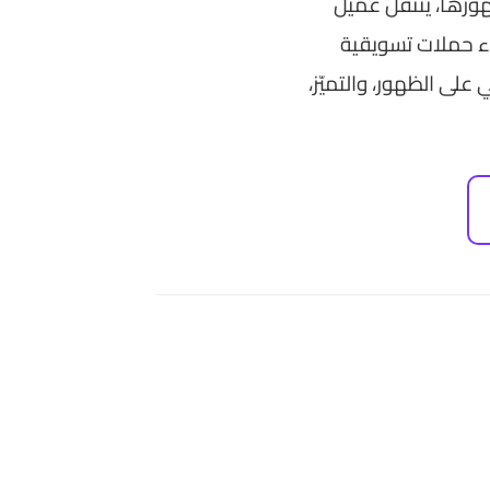
هورها، ينتقل عميل
ء حملات تسويقية
على الظهور، والتميّز،