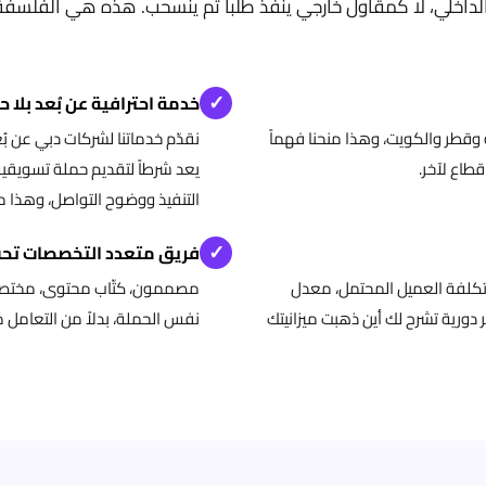
داخلي، لا كمقاول خارجي ينفذ طلباً ثم ينسحب. هذه هي الفلسفة ا
✓
خدمة احترافية عن بُعد بلا 
قطر والكويت، وهذا منحنا فهماً
نقدّم خدماتنا لشركات دبي عن بُ
طاع لآخر.
يعد شرطاً لتقديم حملة تسويقية
التنفيذ ووضوح التواصل، وهذا م
✓
فريق متعدد التخصصات تح
 تكلفة العميل المحتمل، معدل
مصممون، كتّاب محتوى، مختصو 
ر دورية تشرح لك أين ذهبت ميزانيتك
نفس الحملة، بدلاً من التعامل