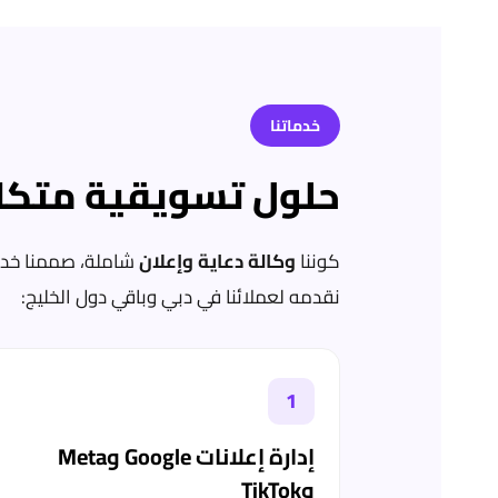
خدماتنا
حلول تسويقية متكا
كوننا
وكالة دعاية وإعلان
شاملة، صممنا خدمات
نقدمه لعملائنا في دبي وباقي دول الخليج:
1
إدارة إعلانات Google وMeta
وTikTok