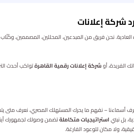
د شركة إعلانات
لعادية. نحن فريق من المبدعين، المحللين، المصممين، وكُتّاب
تك الفريدة، أو
شركة إعلانات رقمية القاهرة
تواكب أحدث التر
ف أسماءنا – نفهم ما يحرك المستهلك المصري، نعرف متى يت
ية، بل نبني
استراتيجيات متكاملة
تضمن وصولك لجمهورك أينم
يقية، ولا مكان للوعود الفارغة.