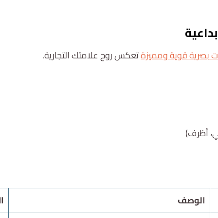
استشارة مجانية
 بصرية قوية ومميزة
تعكس روح علامتك التجارية.
، أظرف)
الوصف
ا