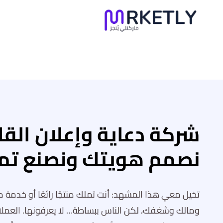
لتجاوز
لى
لمحتوى
شركة دعاية وإعلان القا
نصمم هويتك ونصنع تم
تخيل معي هذا المشهد: أنت تملك منتجًا رائعًا أو خدمة 
ومالك وشغفك، لكن الناس ببساطة… لا يعرفونها. العمل