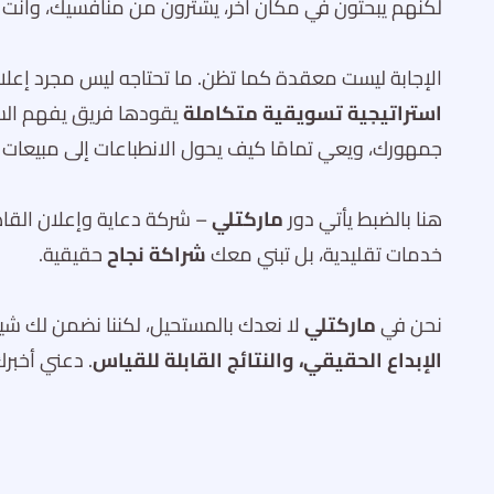
لكنهم يبحثون في مكان آخر، يشترون من منافسيك، وأنت 
الإجابة ليست معقدة كما تظن. ما تحتاجه ليس مجرد إعلان
استراتيجية تسويقية متكاملة
يقودها فريق يفهم ال
جمهورك، ويعي تمامًا كيف يحول الانطباعات إلى مبيعات 
هنا بالضبط يأتي دور
ماركتلي
– شركة دعاية وإعلان القاه
خدمات تقليدية، بل تبني معك
شراكة نجاح
حقيقية.
نحن في
ماركتلي
لا نعدك بالمستحيل، لكننا نضمن لك شيئًا
الإبداع الحقيقي، والنتائج القابلة للقياس
. دعني أخبر