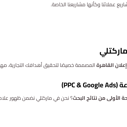
يع عملائنا وكأنها مشاريعنا الخاصة.
استشارة مجانية
اركتلي
علان القاهرة
المصممة خصيصًا لتحقيق أهدافك التجارية، مهما
؟ نحن في ماركتلي نضمن ظهور علامت