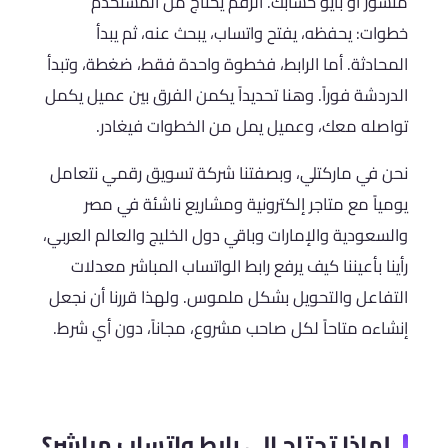
منشور أو بايو حسابك. الرقم يحتاج من المستخدم
خطوات: يحفظه، يفتح واتساب، يبحث عنه، ثم يبدأ
المحادثة. أما الرابط، فخطوة واحدة فقط، ضغطة، وتبدأ
الدردشة فوراً. وهنا تحديداً يكمن الفرق بين عميل يكمل
تواصله معك، وعميل يمل من الخطوات فيغادر.
نحن في ماركتلي، وبصفتنا شركة تسويق رقمي نتعامل
يومياً مع متاجر إلكترونية ومشاريع ناشئة في مصر
والسعودية والإمارات وباقي دول الخليج والعالم العربي،
رأينا بأعيننا كيف يرفع رابط الواتساب المباشر معدلات
التفاعل والتحويل بشكل ملموس. ولهذا قررنا أن نجعل
إنشاءه متاحاً لكل صاحب مشروع، مجاناً، دون أي شرط.
لماذا تحتاج إلى رابط واتساب مباشر؟