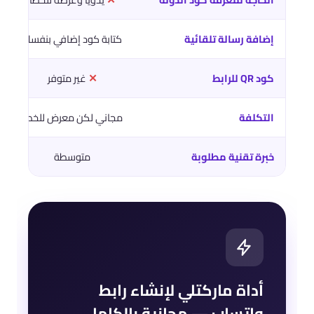
إضافة رسالة تلقائية
كتابة كود إضافي بنفسك
كود QR للرابط
✕
غير متوفر
التكلفة
مجاني لكن معرض للخطأ
خبرة تقنية مطلوبة
متوسطة
أداة ماركتلي لإنشاء رابط
واتساب — مجانية بالكامل