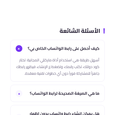
الأسئلة الشائعة
كيف أحصل على رابط الواتساب الخاص بي؟
+
أسهل طريقة هي استخدام أداة ماركتلي المجانية: تختار
كود دولتك، تكتب رقمك، وتضغط زر الإنشاء، فيظهر رابطك
جاهزاً للمشاركة فوراً دون أي خطوات تقنية معقدة.
+
ما هي الصيغة الصحيحة لرابط الواتساب؟
الصيغة الأساسية تتكون من رابط ثابت يليه كود الدولة ثم
رقم الهاتف بدون صفر في البداية وبدون مسافات أو رموز
هل يمكن إنشاء رابط واتساب بدون إظهار