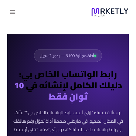
لتجاوز
لى
لمحتوى
أداة مجانية 100% — بدون تسجيل
رابط الواتساب الخاص بي:
دليلك الكامل لإنشائه في
10
ثوانٍ فقط
لو سألت نفسك “إزاي أعرف رابط الواتساب الخاص بي؟” فأنت
في المكان الصحيح. في ماركتلي صممنا أداة تحوّل رقم هاتفك
إلى رابط واتساب جاهز للمشاركة، دون أي تعقيد تقني أو حفظ