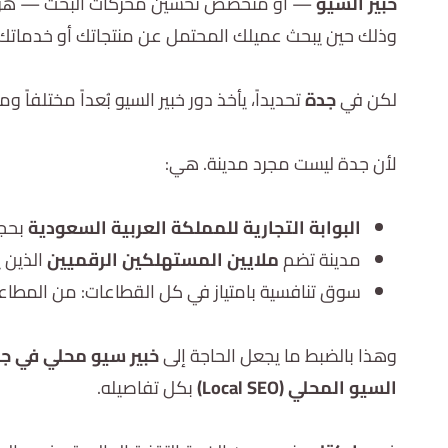
خبير السيو
— أو متخصص تحسين محركات البحث — هو ال
وذلك حين يبحث عميلك المحتمل عن منتجاتك أو خدماتك.
لكن في
جدة
تحديداً، يأخذ دور خبير السيو بُعداً مختلفاً ومت
لأن جدة ليست مجرد مدينة. هي:
البوابة التجارية للمملكة العربية السعودية
بحجم
مدينة تضم
ملايين المستهلكين الرقميين
الذين 
سوق تنافسية بامتياز في كل القطاعات: من المطاعم 
وهذا بالضبط ما يجعل الحاجة إلى
خبير سيو محلي في ج
السيو المحلي (Local SEO)
بكل تفاصيله.