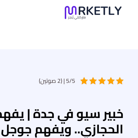
لتجاوز
لى
لمحتوى
5/5 | (2 صوتين)
خبير سيو في جدة | يفه
الحجازي.. ويفهم جوجل