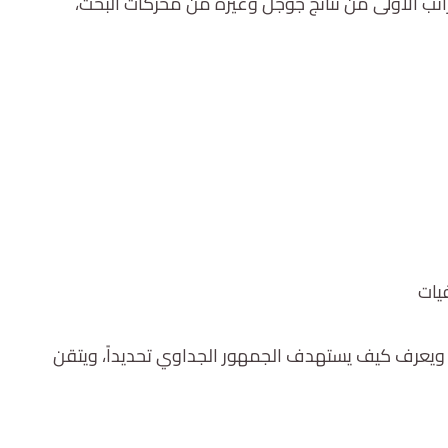
الأولى من نتائج جوجل وغيره من محركات البحث،
يات
ي، ويعرف كيف يستهدف الجمهور الجداوي تحديداً، ويتقن