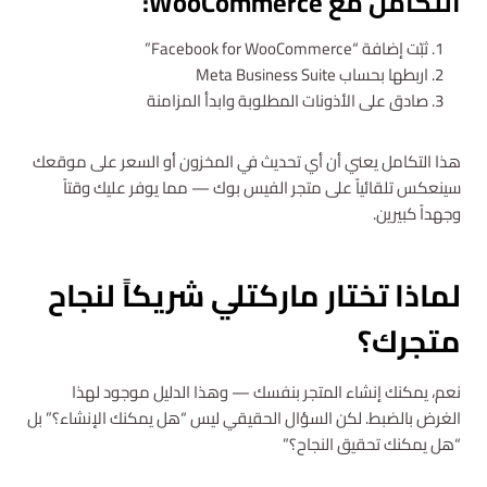
التكامل مع WooCommerce:
ثبّت إضافة “Facebook for WooCommerce”
اربطها بحساب Meta Business Suite
صادق على الأذونات المطلوبة وابدأ المزامنة
هذا التكامل يعني أن أي تحديث في المخزون أو السعر على موقعك
سينعكس تلقائياً على متجر الفيس بوك — مما يوفر عليك وقتاً
وجهداً كبيرين.
لماذا تختار ماركتلي شريكاً لنجاح
متجرك؟
نعم، يمكنك إنشاء المتجر بنفسك — وهذا الدليل موجود لهذا
الغرض بالضبط. لكن السؤال الحقيقي ليس “هل يمكنك الإنشاء؟” بل
“هل يمكنك تحقيق النجاح؟”