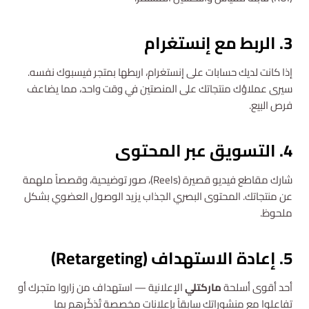
3. الربط مع إنستغرام
إذا كانت لديك حسابات على إنستغرام، اربطها بمتجر فيسبوك نفسه.
سيرى عملاؤك منتجاتك على المنصتين في وقت واحد، مما يضاعف
فرص البيع.
4. التسويق عبر المحتوى
شارك مقاطع فيديو قصيرة (Reels)، صور توضيحية، وقصصاً ملهمة
عن منتجاتك. المحتوى البصري الجذاب يزيد الوصول العضوي بشكل
ملحوظ.
5. إعادة الاستهداف (Retargeting)
أحد أقوى أسلحة
ماركتلي
الإعلانية — استهداف من زاروا متجرك أو
تفاعلوا مع منشوراتك سابقاً بإعلانات مخصصة تُذكّرهم بما