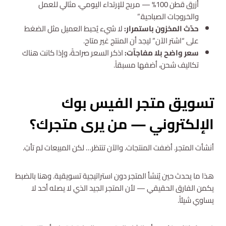
أزرق قطن 100% — مريح للإرتداء اليومي، مثالي للعمل
والخروجات الصباحية.”
حدّث المخزون باستمرار:
لا شيء يُحبط العميل مثل الضغط
على “اشتر الآن” ليجد أن المنتج غير متاح.
سعر واضح بلا مفاجآت:
اذكر السعر صراحةً، وإذا كانت هناك
تكاليف شحن، أضفها مسبقاً.
تسويق متجر الفيس بوك
الإلكتروني — من يرى متجرك؟
أنشأت المتجر. أضفت المنتجات. والآن تنتظر… لكن المبيعات لم تأتِ.
هذا ما يحدث حين يُنشأ المتجر دون استراتيجية تسويقية. وهنا بالضبط
يكمن الفارق الحقيقي — لأن المتجر الجيد الذي لا يصله أحد لا
يساوي شيئاً.