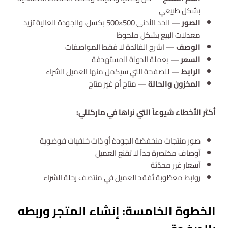
بشكل طبيعي
الصور
— الحد الأدنى 500×500 بكسل، والجودة العالية تزيد
معدلات البيع بشكل ملحوظ
الوصف
— اشرح الفائدة لا فقط المواصفات
السعر
— بعملة الدولة المستهدفة
الرابط
— للصفحة التي سيكمل منها العميل الشراء
المخزون والحالة
— متاح أم غير متاح
أكثر الأخطاء شيوعاً التي نراها في ماركتلي:
صور منتجات منخفضة الجودة أو ذات خلفيات فوضوية
أوصاف مختصرة جداً لا تقنع العميل
أسعار غير محدّثة
روابط معطّوبة تُفقد العميل في منتصف رحلة الشراء
الخطوة الخامسة: إنشاء المتجر وربطه