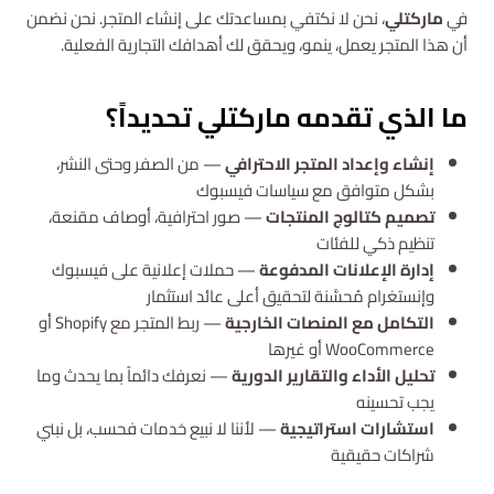
في
ماركتلي
، نحن لا نكتفي بمساعدتك على إنشاء المتجر. نحن نضمن
أن هذا المتجر يعمل، ينمو، ويحقق لك أهدافك التجارية الفعلية.
ما الذي تقدمه ماركتلي تحديداً؟
إنشاء وإعداد المتجر الاحترافي
— من الصفر وحتى النشر،
بشكل متوافق مع سياسات فيسبوك
تصميم كتالوج المنتجات
— صور احترافية، أوصاف مقنعة،
تنظيم ذكي للفئات
إدارة الإعلانات المدفوعة
— حملات إعلانية على فيسبوك
وإنستغرام مُحسَّنة لتحقيق أعلى عائد استثمار
التكامل مع المنصات الخارجية
— ربط المتجر مع Shopify أو
WooCommerce أو غيرها
تحليل الأداء والتقارير الدورية
— نعرفك دائماً بما يحدث وما
يجب تحسينه
استشارات استراتيجية
— لأننا لا نبيع خدمات فحسب، بل نبني
شراكات حقيقية