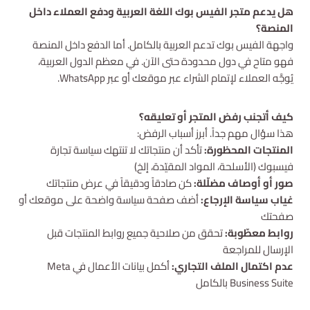
هل يدعم متجر الفيس بوك اللغة العربية ودفع العملاء داخل
المنصة؟
واجهة الفيس بوك تدعم العربية بالكامل. أما الدفع داخل المنصة
فهو متاح في دول محدودة حتى الآن. في معظم الدول العربية،
يُوجَّه العملاء لإتمام الشراء عبر موقعك أو عبر WhatsApp.
كيف أتجنب رفض المتجر أو تعليقه؟
هذا سؤال مهم جداً. أبرز أسباب الرفض:
المنتجات المحظورة:
تأكد أن منتجاتك لا تنتهك سياسة تجارة
فيسبوك (الأسلحة، المواد المقيّدة، إلخ)
صور أو أوصاف مضلّلة:
كن صادقاً ودقيقاً في عرض منتجاتك
غياب سياسة الإرجاع:
أضف صفحة سياسة واضحة على موقعك أو
صفحتك
روابط معطّوبة:
تحقق من صلاحية جميع روابط المنتجات قبل
الإرسال للمراجعة
عدم اكتمال الملف التجاري:
أكمل بيانات الأعمال في Meta
Business Suite بالكامل