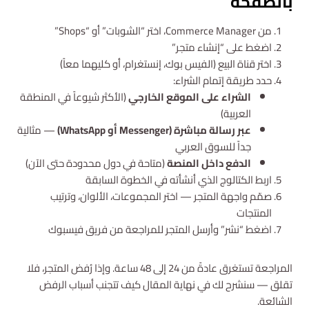
بالصفحة
من Commerce Manager، اختر “الشوبات” أو “Shops”
اضغط على “إنشاء متجر”
اختر قناة البيع (الفيس بوك، إنستغرام، أو كليهما معاً)
حدد طريقة إتمام الشراء:
الشراء على الموقع الخارجي
(الأكثر شيوعاً في المنطقة
العربية)
عبر رسالة مباشرة (Messenger أو WhatsApp)
— مثالية
جداً للسوق العربي
الدفع داخل المنصة
(متاحة في دول محدودة حتى الآن)
اربط الكتالوج الذي أنشأته في الخطوة السابقة
صمّم واجهة المتجر — اختر المجموعات، الألوان، وترتيب
المنتجات
اضغط “نشر” وأرسل المتجر للمراجعة من فريق فيسبوك
المراجعة تستغرق عادةً من 24 إلى 48 ساعة. وإذا رُفض المتجر، فلا
تقلق — سنشرح لك في نهاية المقال كيف تتجنب أسباب الرفض
الشائعة.