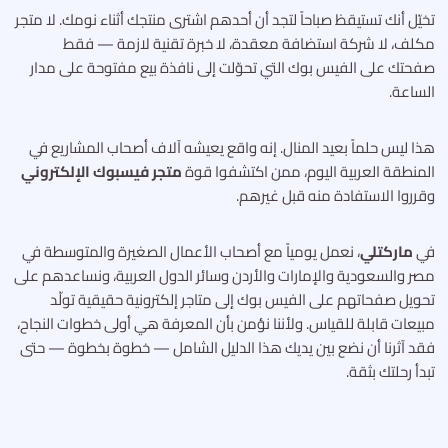
تخيّل أنك تستيقظ صباحاً لتجد أن أحدهم اشترى منتجك أثناء نومك. لا متجر
مكلف، لا شركة استضافة معقدة، لا خبرة تقنية لازمة — فقط
صفحتك على الفيس بوك التي تحوّلت إلى نافذة بيع مفتوحة على مدار
الساعة.
هذا ليس حلماً بعيد المنال. إنه واقع يعيشه آلاف أصحاب المشاريع في
المنطقة العربية اليوم، ممن اكتشفوا قوة
متجر فيسبوك الإلكتروني
وقرروا الاستفادة منه قبل غيرهم.
في
ماركتلي
، نعمل يومياً مع أصحاب الأعمال الصغيرة والمتوسطة في
مصر والسعودية والإمارات والأردن وسائر الدول العربية، ونساعدهم على
تحويل صفحاتهم على الفيس بوك إلى متاجر إلكترونية حقيقية تولّد
مبيعات قابلة للقياس. ولأننا نؤمن بأن المعرفة هي أولى خطوات النجاح،
فقد آثرنا أن نضع بين يديك هذا الدليل الشامل — خطوة بخطوة — حتى
تبدأ رحلتك بثقة.