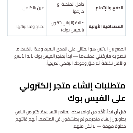
داخل المنصة أو
الدفع والإتمام
مرن بالكامل
خارجها
عالية (الزبائن يثقون
المصداقية الأولية
تحتاج وقتاً لبنائها
بالفيس بوك)
الجمع بين الاثنين هو المثالي على المدى البعيد، وهذا بالضبط ما
تنصح به
ماركتلي
عملاءها — ابدأ بمتجر الفيس بوك لأنه الأسرع
والأقل تكلفةً، ثم طوّر وجودك الرقمي تدريجياً.
متطلبات إنشاء متجر إلكتروني
على الفيس بوك
قبل أن تبدأ، تأكّد من توافر هذه العناصر الأساسية. كثير من الناس
يحاولون إنشاء متجرهم ثم يكتشفون في المنتصف أنهم فاتتهم
خطوة مهمة — لا تكن منهم.