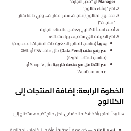
Manager
أو “مدير التجارة”
اختر “إنشاء كتالوج”
حدد نوع الكتالوج (منتجات، سفر، عقارات… وفي حالتنا نختار
“منتجات”)
أضف اسماً للكتالوج يعكس علامتك التجارية
اختر الطريقة التي ستضيف بها منتجاتك:
يدوياً
(مناسب للمتاجر الصغيرة ذات المنتجات المحدودة)
عبر رفع ملف (Data Feed)
مثل ملف CSV أو XML
(مناسب للمتاجر الكبيرة)
عبر التكامل مع منصة خارجية
مثل Shopify أو
WooCommerce
الخطوة الرابعة: إضافة المنتجات إلى
الكتالوج
هنا يبدأ المتجر يأخذ شكله الحقيقي. لكل منتج تضيفه، ستحتاج إلى:
اسم المنتج
— كن وصفياً ودقيقاً، وأضف الكلمات المفتاحية