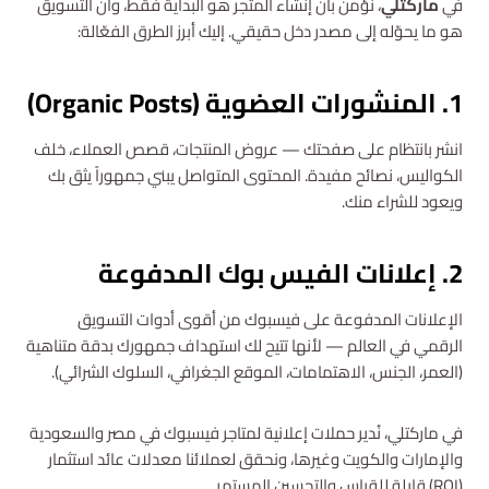
في
ماركتلي
، نؤمن بأن إنشاء المتجر هو البداية فقط، وأن التسويق
هو ما يحوّله إلى مصدر دخل حقيقي. إليك أبرز الطرق الفعّالة:
1. المنشورات العضوية (Organic Posts)
انشر بانتظام على صفحتك — عروض المنتجات، قصص العملاء، خلف
الكواليس، نصائح مفيدة. المحتوى المتواصل يبني جمهوراً يثق بك
ويعود للشراء منك.
2. إعلانات الفيس بوك المدفوعة
الإعلانات المدفوعة على فيسبوك من أقوى أدوات التسويق
الرقمي في العالم — لأنها تتيح لك استهداف جمهورك بدقة متناهية
(العمر، الجنس، الاهتمامات، الموقع الجغرافي، السلوك الشرائي).
في ماركتلي، نُدير حملات إعلانية لمتاجر فيسبوك في مصر والسعودية
والإمارات والكويت وغيرها، ونحقق لعملائنا معدلات عائد استثمار
(ROI) قابلة للقياس والتحسين المستمر.