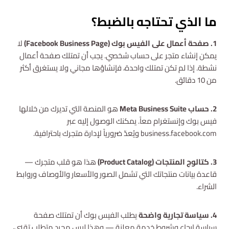
ما الذي تحتاجه بالضبط؟
1. صفحة أعمال على الفيس بوك (Facebook Business Page)
لا
يمكن إنشاء متجر على حساب شخصي. يجب أن تمتلك صفحة أعمال
نشطة. إذا لم تكن تمتلك واحدة، فإنشاؤها مجاني ولا يستغرق أكثر
من 10 دقائق.
2. حساب Meta Business Suite
هو المنصة التي تديرك من خلالها
فيس بوك وإنستغرام معاً. يمكنك الوصول إليه عبر
business.facebook.com ويُعدّ ضرورياً لإدارة متجرك باحترافية.
3. كتالوج المنتجات (Product Catalog)
هذا هو قلب متجرك —
قاعدة بيانات منتجاتك التي تشمل الصور والأسعار والأوصاف وروابط
الشراء.
4. سياسة تجارية واضحة
يطلب الفيس بوك أن تمتلك صفحة
سياسة إرجاع وشروط خدمة معلنة — وهذا ليس مجرد متطلب تقني،