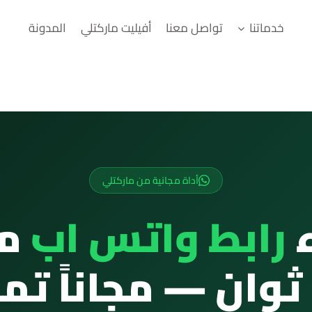
خدماتنا
تواصل معنا
أفيليت ماركتلي
المدونة
أداة مجانية من ماركتلي
ء
رابط واتس اب
مب
وانٍ — مجاناً تما