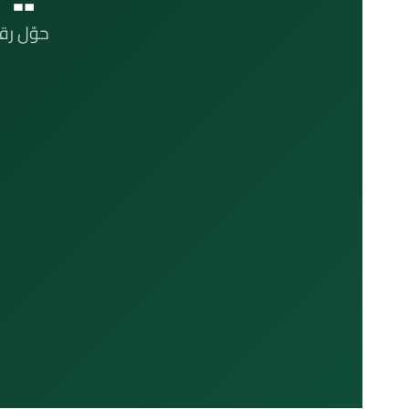
حوّل رق