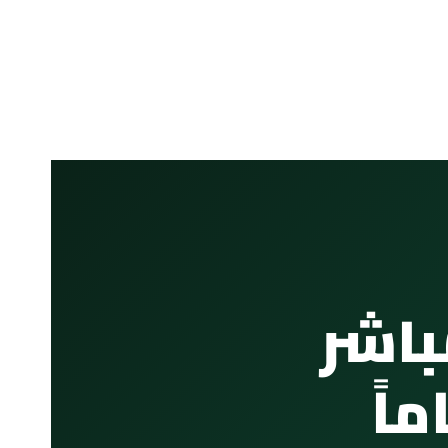
اشر
ماً