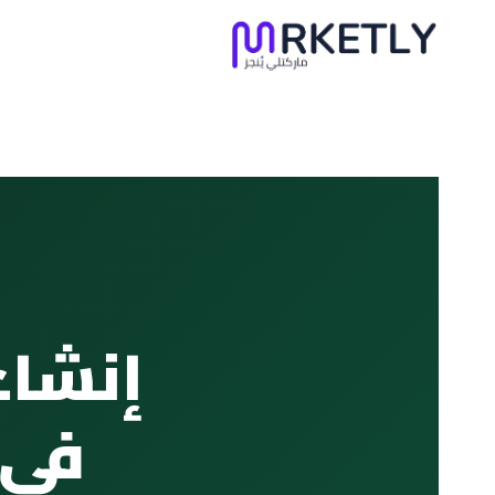
لتجاوز
لى
لمحتوى
إنشا
في ث