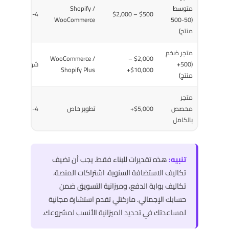
متوسط
Shopify /
$500 – $2,000
2-4 أسابيع
WooCommerce
(50-500
منتج)
متجر ضخم
WooCommerce /
$2,000 –
(500+
شهر فأكثر
Shopify Plus
$10,000+
منتج)
متجر
مخصص
$5,000+
تطوير خاص
2-4 أشهر
بالكامل
تنبيه:
هذه تقديرات للبناء فقط. يجب أن تضيف
تكاليف الاستضافة السنوية، اشتراكات المنصة،
تكاليف بوابة الدفع، وميزانية التسويق ضمن
حسابك الإجمالي. ماركتلي تقدم استشارة مجانية
لمساعدتك في تحديد الميزانية الأنسب لمشروعك.