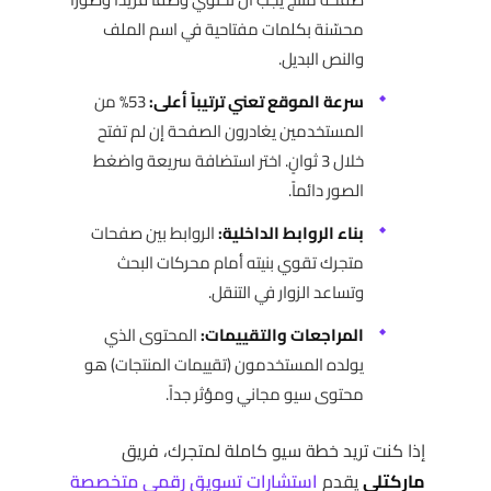
محسّنة بكلمات مفتاحية في اسم الملف
والنص البديل.
سرعة الموقع تعني ترتيباً أعلى:
53% من
المستخدمين يغادرون الصفحة إن لم تفتح
خلال 3 ثوانٍ. اختر استضافة سريعة واضغط
الصور دائماً.
بناء الروابط الداخلية:
الروابط بين صفحات
متجرك تقوي بنيته أمام محركات البحث
وتساعد الزوار في التنقل.
المراجعات والتقييمات:
المحتوى الذي
يولده المستخدمون (تقييمات المنتجات) هو
محتوى سيو مجاني ومؤثر جداً.
إذا كنت تريد خطة سيو كاملة لمتجرك، فريق
ماركتلي
يقدم
استشارات تسويق رقمي متخصصة