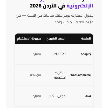
الإلكترونية
في الأردن 2026
جدول المقارنة يوفر عليك ساعات من البحث — كل
ما تحتاجه في مكان واحد.
المنصة
السعر الشهري
سهولة الاستخدام
دعم الدفع
Shopify
$29–$299
ممتازة
✓ ممتاز
مجاني +
WooCommerce
متوسطة
✓ ممتاز
استضافة
سلة
مجاني – $99
ممتازة
✓ ممتاز