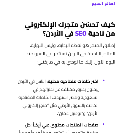
نصائح السيو
كيف تحسّن متجرك الإلكتروني
من ناحية
SEO
في الأردن؟
إطلاق المتجر هو نقطة البداية، وليس النهاية.
المتاجر الناجحة في الأردن تستثمر في السيو منذ
اليوم الأول. إليك ما نوصي به في ماركتلي:
اختر كلمات مفتاحية محلية:
الناس في الأردن
يبحثون بطرق مختلفة عن نظرائهم في
السعودية ومصر. استهدف الكلمات المفتاحية
الخاصة بالسوق الأردني مثل “متجر إلكتروني
الأردن” و”توصيل عمّان”.
صفحات المنتجات محتوى هي أيضاً:
كل
صفحة منتج يجب أن تحتوي وصفاً فريداً وصوراً