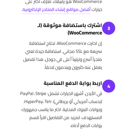
WooCommerce هو رفيقك. تعرّف أكثر على
خيارات
أفضل مواقع إنشاء المتاجر الإلكترونية
.
اشترك باستضافة موثوقة (لـ
3
WooCommerce)
إن اخترت WooCommerce، تحتاج استضافة
سريعة مع SSL مجاني. استضافة جيدة تعني
متجراً أسرع وترتيباً أعلى في جوجل. هذا تفصيل
يغفل عنه كثيرون ويندمون لاحقاً.
اربط بوابة الدفع المناسبة
4
في الأردن، أشهر الخيارات تشمل: PayPal، Stripe
(بحساب أمريكي أو بريطاني)، HyperPay، Telr،
وبوابات البنوك المحلية. اختر ما يناسب جمهورك
المستهدف. لمزيد من التفاصيل اقرأ قسم
بوابات الدفع أدناه.