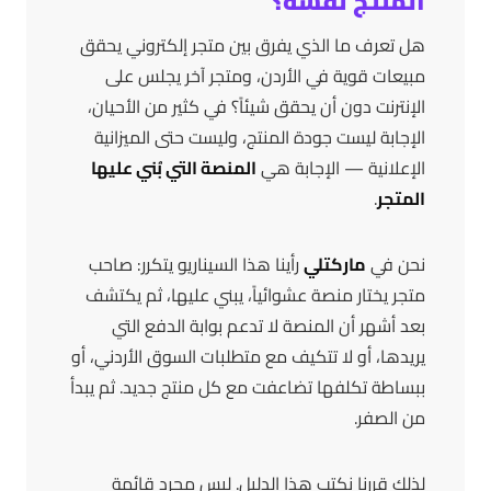
المنتج نفسه؟
هل تعرف ما الذي يفرق بين متجر إلكتروني يحقق
مبيعات قوية في الأردن، ومتجر آخر يجلس على
الإنترنت دون أن يحقق شيئاً؟ في كثير من الأحيان،
الإجابة ليست جودة المنتج، وليست حتى الميزانية
الإعلانية — الإجابة هي
المنصة التي بُني عليها
المتجر
.
نحن في
ماركتلي
رأينا هذا السيناريو يتكرر: صاحب
متجر يختار منصة عشوائياً، يبني عليها، ثم يكتشف
بعد أشهر أن المنصة لا تدعم بوابة الدفع التي
يريدها، أو لا تتكيف مع متطلبات السوق الأردني، أو
ببساطة تكلفها تضاعفت مع كل منتج جديد. ثم يبدأ
من الصفر.
لذلك قررنا نكتب هذا الدليل. ليس مجرد قائمة