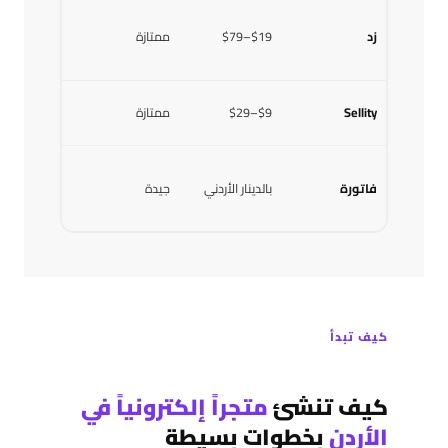
زد
$19–$79
ممتازة
✓ جيد
Sellity
$9–$29
ممتازة
✓ جيد
فاتورة
بالدينار الأردني
جيدة
✓ ممتاز
كيف تبدأ
كيف تنشئ
متجراً إلكترونياً في
الأردن
بخطوات بسيطة