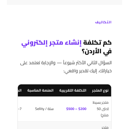
التكاليف
كم تكلفة
إنشاء متجر إلكتروني
في الأردن؟
السؤال الثاني الأكثر شيوعاً — والإجابة تعتمد على
خياراتك. إليك تقدير واقعي:
نوع المتجر
التكلفة التقريبية
المنصة المناسبة
الجدول الزمني
متجر بسيط
(حتى 50
$200 – $500
سلة / Sellity
3-7 أيام
منتج)
متجر