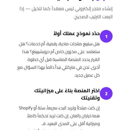
إنشاء متجر إلكتروني ليس معقداً كما تتخيل — إذا
اتبعت الترتيب الصحيح.
حدّد نموذج عملك أولاً
1
هل ستبيع منتجات مادية، رقمية، أم خدمات؟ هل
ستعتمد على مخزون خاص أم دروبشيبينغ؟ هذا
القرار يحدد المنصة المناسبة قبل أي خطوة
أخرى. نحن في ماركتلي نبدأ دائماً بهذا السؤال مع
كل عميل جديد.
اختر المنصة بناءً على ميزانيتك
2
وتقنيتك
إن كنت مبتدئاً وتريد البدء سريعاً، سلة أو Shopify
هما خياران رائعان. إن كنت تريد تحكماً كاملاً
وميزانية أقل على المدى البعيد، فـ