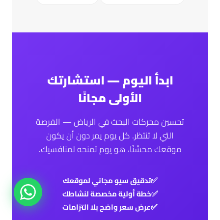
ابدأ اليوم — استشارتك
الأولى مجانًا
تحسين محركات البحث في الرياض — الفرصة
التي لا تنتظر. كل يوم يمر دون أن يكون
موقعك محسَّنًا، هو يوم تمنحه لمنافسيك.
تدقيق سيو مجاني لموقعك
خطة أولية مخصصة لنشاطك
عرض سعر واضح بلا التزامات