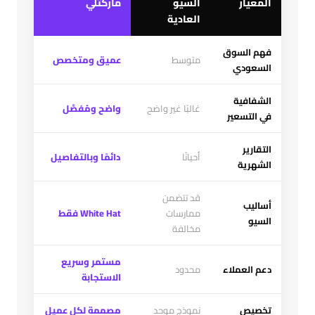
المعيار
السيو
ماركتلي
العادية
فهم السوق
متوسط
عميق ومتخصص
السعودي
الشفافية
غالبًا غير واضح
واضح ومُفصَّل
في التسعير
التقارير
أحيانًا
دائمًا وبالتفاصيل
الشهرية
قد تتضمن
أساليب
ممارسات
White Hat فقط
السيو
مخالفة
مستمر وسريع
دعم العملاء
محدود
الاستجابة
تخصيص
نموذج موحد
مصممة لكل عميل