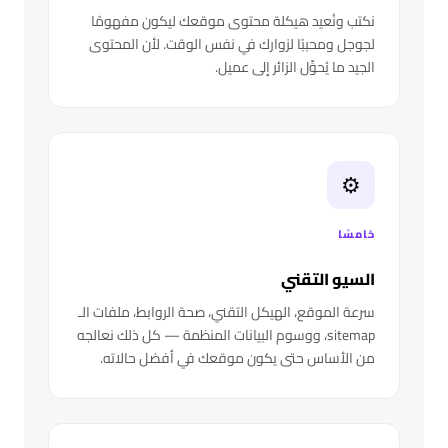
نكتب ونُعيد هيكلة محتوى موقعك ليكون مفهومًا
لجوجل ومحببًا لزوارك في نفس الوقت. لأن المحتوى
الجيد ما يُحوِّل الزائر إلى عميل.
⚙️
خامسًا
السيو التقني
سرعة الموقع، الهيكل التقني، صحة الروابط، ملفات الـ
sitemap، ووسوم البيانات المنظمة — كل ذلك نعالجه
من الأساس حتى يكون موقعك في أفضل حالاته.