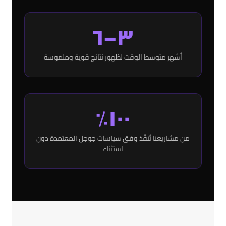
٣–٦
أشهر متوسط الوقت لظهور نتائج قوية وملموسة
١٠٠٪
من مشاريعنا تُنفَّذ وفق سياسات جوجل المعتمدة دون
استثناء