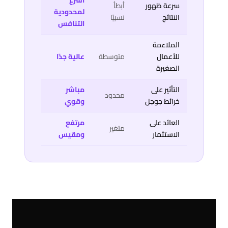
أسرع
سرعة ظهور
أبطأ
لمحدودية
النتائج
نسبيًا
التنافس
الملاءمة
للأعمال
متوسطة
عالية جدًا
الصغيرة
التأثير على
مباشر
محدود
خرائط جوجل
وقوي
العائد على
مرتفع
متغير
الاستثمار
ومقيس