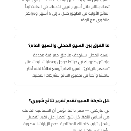
تعدك بنتائج خلال أسبوع فهي تخدعك. في العادة تبدأ
النتائج الأولية في الظهور خلال 3 إلى 6 أشهر، وتتراكم
وتتقوى مع الوقت.
ما الفرق بين السيو المحلي والسيو العام؟
السيو المحلي يستهدف مناطق جغرافية محددة
ويُحسّن ظهورك في خرائط جوجل وعمليات البحث مثل
“مطعم بالرياض”. السيو العام أوسع نطاقًا لكنه أكثر
تنافسًا وأبطأ في تحقيق النتائج للشركات المحلية.
هل شركة السيو تقدم تقرير نتائج شهري؟
في ماركتلي — نعم، دائمًا. نؤمن أن الشفافية الكاملة
هي أساس الثقة. كل شهر تحصل على تقرير تفصيلي
يشمل: ترتيب كلماتك المفتاحية، حجم الزيارات العضوية،
وأبرز التحسينات المُنجزة.