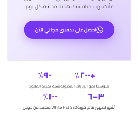
فأنت تهب منافسيك هدية مجانية كل يوم.
احصل على تدقيق مجاني الآن
٩٠٪
+٢٠٠٪
متوسط نمو الزيارات العضوية
نسبة تجديد العقود
١٠٠٪
٣–٦
أشهر لظهور نتائج قوية
White Hat SEO معتمد من جوجل