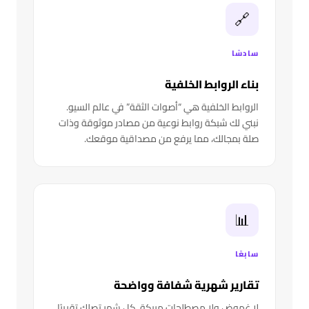
🔗
سادسًا
بناء الروابط الخلفية
الروابط الخلفية هي “أصوات الثقة” في عالم السيو.
نبني لك شبكة روابط نوعية من مصادر موثوقة وذات
صلة بمجالك، مما يرفع من مصداقية موقعك.
📊
سابعًا
تقارير شهرية شفافة وواضحة
لا غموض ولا مصطلحات مربكة. كل شهر تصلك تقريرًا