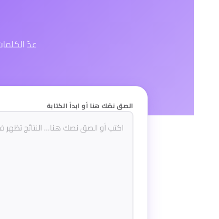
عدّ الكلما
الصق نصّك هنا أو ابدأ الكتابة