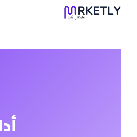
لتجاوز
لى
لمحتوى
أد